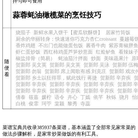
拌匀即可食用
蒜蓉蚝油橄榄菜的烹饪技巧
烧茄子
新鲜水果入饼干【蜜瓜软酥饼】
居家竹筒饭
厨余的华丽转身：快速迷你巧克力杏仁croissant
蔓越莓
香炸鸡翅
不出门也能做蛋包饭
酱香牛肉
紫苏青椒胖
虾仁蛋炒饭
西红柿鸡蛋芦笋炒意面
红烩鲈鱼
看辣妹
椒盐排骨（简易）
蚝油茄汁拌面
炒面
美味蔬果汁
原
随
贺新郎 吴文英
贺新郎 吴文英
贺新郎 吴泳
贺新郎 伍
便
贺新郎 勿翁
贺新郎 席上闻歌有感 刘克庄
贺新郎 戏次
看
贺新郎 乡土以狂得罪，赋此饯行 蒋捷
贺新郎 辛弃疾
贺新郎 辛弃疾
贺新郎 辛弃疾
贺新郎 辛弃疾
贺新郎 
贺新郎 辛弃疾
贺新郎 辛弃疾
贺新郎 辛弃疾
贺新郎 
倩泰
筱嘉
媛柠
语令
卉心
丁嫣
依芊
秋铄
骁月
怡
白桃
俊霏
珂苧
棠颍
黎秀
寺蕊
菜谱宝典共收录385937条菜谱，基本涵盖了全部常见家常菜的
做法步骤解析，是家常炒菜做饭的有利工具。