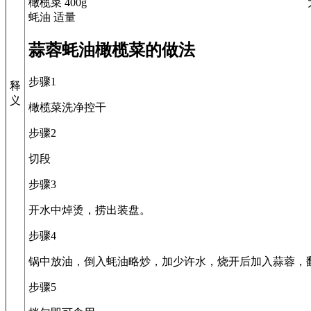
橄榄菜 400g
蚝油 适量
蒜蓉蚝油橄榄菜的做法
步骤1
释
义
橄榄菜洗净控干
步骤2
切段
步骤3
开水中焯烫，捞出装盘。
步骤4
锅中放油，倒入蚝油略炒，加少许水，烧开后加入蒜蓉，
步骤5