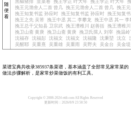
黑椒猪排
韭菜卷
挽王学正 叶大年
挽王学正 叶大年
随
挽王元渤舍人二首 曾几
挽王元渤舍人二首 曾几
挽王元
便
挽王知复书监 孙应时
挽王知复书监 孙应时
挽王知复书
看
挽王之先 吴芾
挽王中丞 其二 李攀龙
挽王中丞 其一 李
挽王总干父知县 卫宗武
挽王漕稚川 赵善括
挽王漕稚川
挽卫山斋 黄庚
挽卫山斋 黄庚
挽卫氏孺人 刘宰
挽温岭
沈福存
沈福彭
沈福文
沈福文
沈福隆
沈秉堃
沈立
吴醒耶
吴重熹
吴重雄
吴重雨
吴野夫
吴金台
吴金堤
菜谱宝典共收录385937条菜谱，基本涵盖了全部常见家常菜的
做法步骤解析，是家常炒菜做饭的有利工具。
Copyright © 2008-2024 ettlt.com All Rights Reserved
更新时间：2026/8/9 23:58:50