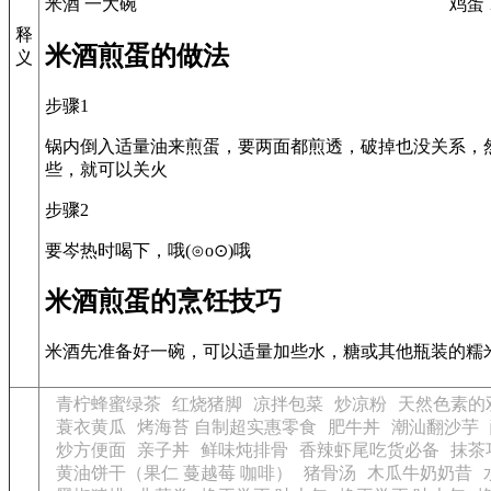
米酒 一大碗
鸡蛋 
释
米酒煎蛋的做法
义
步骤1
锅内倒入适量油来煎蛋，要两面都煎透，破掉也没关系，
些，就可以关火
步骤2
要岑热时喝下，哦(⊙o⊙)哦
米酒煎蛋的烹饪技巧
米酒先准备好一碗，可以适量加些水，糖或其他瓶装的糯
青柠蜂蜜绿茶
红烧猪脚
凉拌包菜
炒凉粉
天然色素的
蓑衣黄瓜
烤海苔 自制超实惠零食
肥牛丼
潮汕翻沙芋
炒方便面
亲子丼
鲜味炖排骨
香辣虾尾吃货必备
抹茶
黄油饼干（果仁 蔓越莓 咖啡）
猪骨汤
木瓜牛奶奶昔