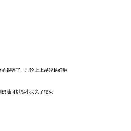
碾的很碎了。理论上上越碎越好啦
到奶油可以起小尖尖了结束