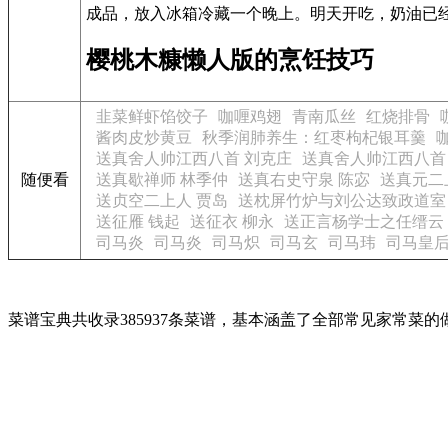
成品，放入冰箱冷藏一个晚上。明天开吃，奶油已经
樱桃木糠懒人版的烹饪技巧
韭菜鲜虾馅饺子
咖喱鸡翅
青南瓜丝
红烧排骨
酱肉皮炒黄豆
秋季润肺养生：红枣枸杞银耳羹
送真舍人帅江西八首 刘克庄
送真舍人帅江西八首
随便看
送真歇禅师 林季仲
送真右史守泉 陈宓
送真元二
送贞空二上人 贾岛
送枕屏竹炉与刘公达致政道室
送征雁 钱起
送征衣 柳永
送正言杨学士之任缙云
司马炎
司马炎
司马炽
司马玄
司马玮
司马皇后
菜谱宝典共收录385937条菜谱，基本涵盖了全部常见家常菜