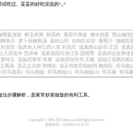
试吃过。妥妥的好吃没说的^_^
咖喱盖浇饭
鲜玉米粥
粉蒸肉
莴苣叶菜饭
糖水鸡蛋
野山椒泡
咖喱鱼片
萝卜丝鲫鱼汤
拔丝山药
自制红豆沙
葡萄汁
海蛎煎
 刘克庄
送真舍人帅江西八首 刘克庄
送真西山赴召 王迈
送真
上人归吴中 范仲淹
送真直院出使江东 赵师秀
送真州吴处厚使君
 姜特立
送振武将军 李廓
送振武张尚书 王建
送镇江张禹功献
 王禹偁
送正之法师 张继先
送正仲都官知睦州 梅尧臣
司马懿(2
(司马茂英)
司马相如
司马相如(1)
司马相如(2)
司马睿
司马
的做法步骤解析，是家常炒菜做饭的有利工具。
Copyright © 2008-2024 ettlt.com All Rights Reserved
更新时间：2026/8/6 12:56:55