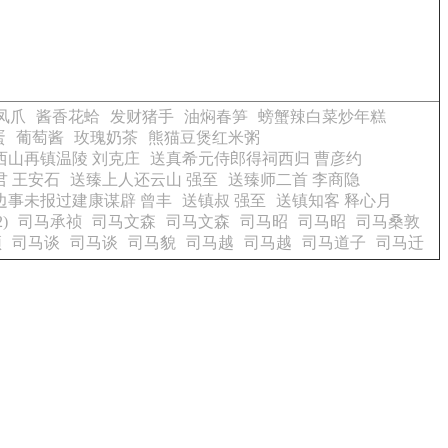
凤爪
酱香花蛤
发财猪手
油焖春笋
螃蟹辣白菜炒年糕
蛋
葡萄酱
玫瑰奶茶
熊猫豆煲红米粥
西山再镇温陵 刘克庄
送真希元侍郎得祠西归 曹彦约
 王安石
送臻上人还云山 强至
送臻师二首 李商隐
边事未报过建康谋辟 曾丰
送镇叔 强至
送镇知客 释心月
)
司马承祯
司马文森
司马文森
司马昭
司马昭
司马桑敦
颖
司马谈
司马谈
司马貌
司马越
司马越
司马道子
司马迁