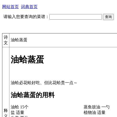
网站首页
词典首页
请输入您要查询的菜谱：
诗
油蛤蒸蛋
文
油蛤蒸蛋
油蛤蒸蛋的用料
油蛤 15个
蒸鱼豉油 一勺
释
盐 适量
植物油 适量
义