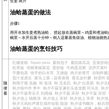
生姜 两片
油蛤蒸蛋的做法
步骤1
用开水加生姜煮熟油蛤 、捞起放在蒸碗里～鸡蛋和煮油
碗里～水开后蒸十分钟～倒入适量蒸鱼豉油、植物油烧热
油蛤蒸蛋的烹饪技巧
Square pizza
红糖发糕
素馅包子
素陷南瓜花
贡菜炒肉
松茸饭
培根青椒菜花
蛋炒饭
牛肉蛋花粥
凉拌芹菜叶
手撕包菜
快手炒白木耳
叉烧饭
肉片炒香芹
自制炸酱
茄汁龙虎豆
家乐上菜→蒜香蒸骨
黄瓜金针蘑
秋望吟 
随
秋闻子规 吴融
秋 翁洮
秋 无名氏
秋夕 白居易
秋夕北
便
秋夕病中作 李中
秋夕不寐呈谏长乐道龙图 司马光
秋夕
看
秋夕不寐寄乐天 刘禹锡
秋夕不寐 宋祁
秋夕不寐 宋祁
秋夕池上 钱惟演
秋夕池上 宋祁
秋夕池上 宋庠
秋夕池
秋夕大风松声甚壮戏作短歌 陆游
秋夕读书幽兴，献兵部
海掰
警颢
源少
伟焙
镇徽
岩翎
乐伲
成褒
春勒
溪