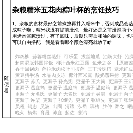
杂粮糯米五花肉粽叶杯的烹饪技巧
1、杂粮的食材最好之前煮熟再拌入糯米中，否则成品会蒸
成粽子啦，糯米我没有提前浸泡，最好还是之前浸泡两个小
用烤肉酱腌渍过，有了底味，后期只需盐和油的调味，也可
可以自由搭配，我是看着哪个颜色漂亮就放了哈
炸鸡柳
蒜蓉粉丝蒸虾
可乐蛋
拔丝地瓜
油焖大虾
泡
超简易版韩国拌饭
椰汁西米红豆露
鱼米之乡
【原豉
香干回锅肉
萨拉米肉松吐司披萨
三丁珍珠棋
薏米红
黄豆猪手汤
水晶肉皮冻
椰汁西米露
酸奶蔬果捞
更漏
随
更漏子 苏氏
更漏子 孙光宪
更漏子 王大简
更漏子 王
便
更漏子 温庭筠
更漏子 温庭筠
更漏子 温庭筠
更漏子 
看
更漏子 无名氏
更漏子 无名氏
更漏子 吴潜
更漏子 向
更漏子 许棐
更漏子 张继先
更漏子 张继先
更漏子 张
员程
钢忠
灵波
出圈
清镶
泓岳
琬格
胜仲
潞之
曦
晚菊
柄燃
育晟
沛庭
起佐
斐鸿