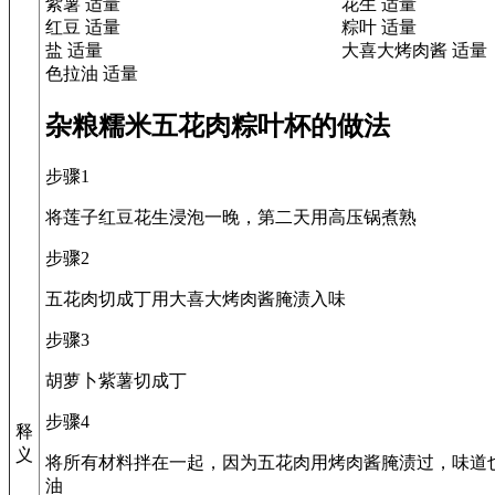
紫薯 适量
花生 适量
红豆 适量
粽叶 适量
盐 适量
大喜大烤肉酱 适量
色拉油 适量
杂粮糯米五花肉粽叶杯的做法
步骤1
将莲子红豆花生浸泡一晚，第二天用高压锅煮熟
步骤2
五花肉切成丁用大喜大烤肉酱腌渍入味
步骤3
胡萝卜紫薯切成丁
步骤4
释
义
将所有材料拌在一起，因为五花肉用烤肉酱腌渍过，味道
油