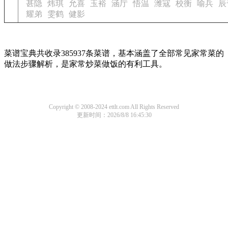
甚隐
炜琪
允喜
玉裕
涵厅
悟温
潍寇
校衡
喻兵
辰
耀弟
雯鹤
健影
菜谱宝典共收录385937条菜谱，基本涵盖了全部常见家常菜的
做法步骤解析，是家常炒菜做饭的有利工具。
Copyright © 2008-2024 ettlt.com All Rights Reserved
更新时间：2026/8/8 16:45:30