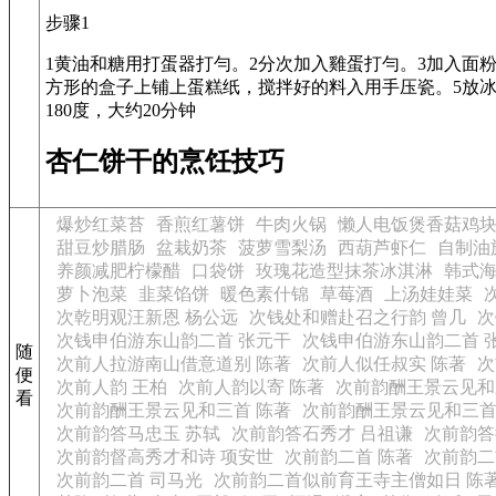
步骤1
1黄油和糖用打蛋器打勻。2分次加入雞蛋打勻。3加入面
方形的盒子上铺上蛋糕纸，搅拌好的料入用手压瓷。5放冰
180度，大约20分钟
杏仁饼干的烹饪技巧
爆炒红菜苔
香煎红薯饼
牛肉火锅
懒人电饭煲香菇鸡
甜豆炒腊肠
盆栽奶茶
菠萝雪梨汤
西葫芦虾仁
自制油
养颜减肥柠檬醋
口袋饼
玫瑰花造型抹茶冰淇淋
韩式
萝卜泡菜
韭菜馅饼
暖色素什锦
草莓酒
上汤娃娃菜
次乾明观汪新恩 杨公远
次钱处和赠赴召之行韵 曾几
次
次钱申伯游东山韵二首 张元干
次钱申伯游东山韵二首 
随
次前人拉游南山借意道别 陈著
次前人似任叔实 陈著
次
便
次前人韵 王柏
次前人韵以寄 陈著
次前韵酬王景云见和
看
次前韵酬王景云见和三首 陈著
次前韵酬王景云见和三首
次前韵答马忠玉 苏轼
次前韵答石秀才 吕祖谦
次前韵答
次前韵督高秀才和诗 项安世
次前韵二首 陈著
次前韵二
次前韵二首 司马光
次前韵二首似前育王寺主僧如日 陈