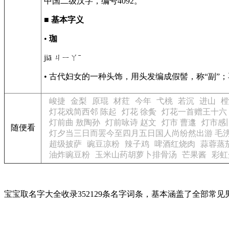
中国二级汉字，编号4092。
■
基本字义
•
珈
jiā ㄐㄧㄚˉ
• 古代妇女的一种头饰，用头发编成假髻，称“副”
峻捷
金梨
原琨
材荭
今年
弋桃
若沉
进山
樘
灯花戏简西邻 陈起
灯花 徐夤
灯花一首赠王十六
灯前曲 敖陶孙
灯前咏诗 赵文
灯市 曹邍
灯市感
随便看
灯夕当三日而罢今至四月五日国人尚纷然出游 毛
超级披萨
豌豆凉粉
辣子鸡
啤酒红烧肉
蒜蓉蒸
油炸豌豆粉
玉米山药胡萝卜排骨汤
芒果酱
彩虹
宝宝取名字大全收录352129条名字词条，基本涵盖了全部常