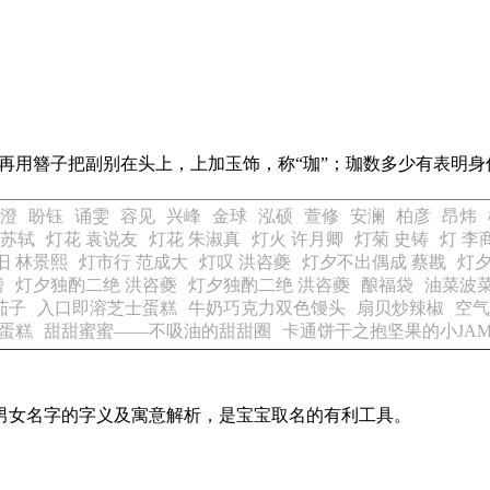
；再用簪子把副别在头上，上加玉饰，称“珈”；珈数多少有表明身
澄
盼钰
诵雯
容见
兴峰
金球
泓硕
萱修
安澜
柏彦
昂炜
 苏轼
灯花 袁说友
灯花 朱淑真
灯火 许月卿
灯菊 史铸
灯 李
旧 林景熙
灯市行 范成大
灯叹 洪咨夔
灯夕不出偶成 蔡戡
灯夕
滂
灯夕独酌二绝 洪咨夔
灯夕独酌二绝 洪咨夔
酿福袋
油菜波菜
茄子
入口即溶芝士蛋糕
牛奶巧克力双色馒头
扇贝炒辣椒
空气
蛋糕
甜甜蜜蜜——不吸油的甜甜圈
卡通饼干之抱坚果的小JA
见男女名字的字义及寓意解析，是宝宝取名的有利工具。