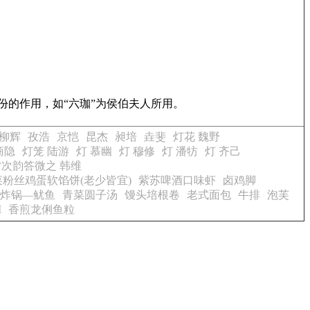
份的作用，如“六珈”为侯伯夫人所用。
柳辉
孜浩
京恺
昆杰
昶培
垚斐
灯花 魏野
商隐
灯笼 陆游
灯 慕幽
灯 穆修
灯 潘牥
灯 齐己
次韵答微之 韩维
粉丝鸡蛋软馅饼(老少皆宜)
紫苏啤酒口味虾
卤鸡脚
炸锅—鱿鱼
青菜圆子汤
馒头培根卷
老式面包
牛排
泡芙
M
香煎龙俐鱼粒