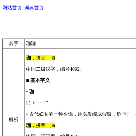
网站首页
词典首页
名字
珈珈
珈
，拼音：jiā
中国二级汉字，编号4092。
■
基本字义
•
珈
jiā ㄐㄧㄚˉ
• 古代妇女的一种头饰，用头发编成假髻，称“副”
解析
珈
，拼音：jiā