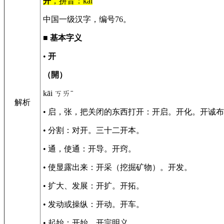
开
，拼音：kāi
中国一级汉字，编号76。
■
基本字义
•
开
（開）
kāi ㄎㄞˉ
解析
• 启，张，把关闭的东西打开：开启。开化。开诚
• 分割：对开。三十二开本。
• 通，使通：开导。开窍。
• 使显露出来：开采（挖掘矿物）。开发。
• 扩大、发展：开扩。开拓。
• 发动或操纵：开动。开车。
• 起始：开始。开宗明义。