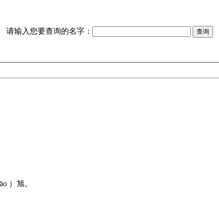
请输入您要查询的名字：
o ）旭。