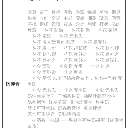
漪茵
婕玉
柃艳
泽致
香萩
怡超
舅怡
阑灵
桃曼
占红
姿迎
中郡
颜娅
湘苓
璇燕
问青
苓桃
楷姗
祝瑛
震杰
含柔
施泓
抒媛
忝屿
烨薪
一丛花 陆游
一丛花 陆游
一丛花 秦观
一丛花 秦观
一丛花 无名氏
一丛花 溪堂玩月作 陈亮
一丛花 杨无咎
一丛花 袁去华
一丛花 赵长卿
一丛花 赵长卿
一丛花 赵长卿
一丛花 晁补之
一丛花 晁补之
一丛花 晁补之
一丛花 晁补之
一丛花 晁端礼
一寸金 曹勋
一寸金 陈允平
一寸金 仇远
一寸金 李弥逊
一寸金 柳永
一寸金 赏雪 以上呜鹤余音卷七，卷七中尚有 无
随便看
名氏
一寸金 无名氏
一寸金 无名氏
一寸金 无名氏
奶油焦糖吐司
干煸茶树菇
油醋汁蔬菜沙拉
飘香烤鱼
红糖姜茶
非油炸薯片
炸牛奶
酥皮可可蛋糕
奶香磨牙棒
黄金拌饭
家常可乐鸡翅
美味猪肠粉
一抹清香一抹绿——毛豆香蕉牛奶果泥【提供蛋
白质】