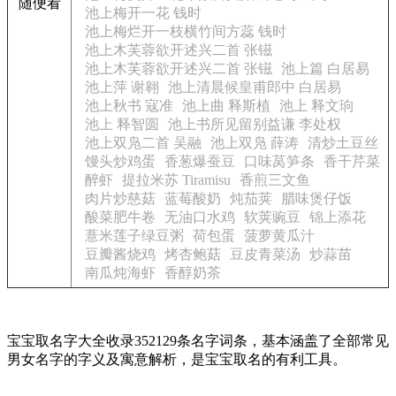
随便看
池上梅开一花 钱时
池上梅烂开一枝横竹间方蕊 钱时
池上木芙蓉欲开述兴二首 张镃
池上木芙蓉欲开述兴二首 张镃
池上篇 白居易
池上萍 谢翱
池上清晨候皇甫郎中 白居易
池上秋书 寇准
池上曲 释斯植
池上 释文珦
池上 释智圆
池上书所见留别益谦 李处权
池上双凫二首 吴融
池上双凫 薛涛
清炒土豆丝
馒头炒鸡蛋
香葱爆蚕豆
口味莴笋条
香干芹菜
醉虾
提拉米苏 Tiramisu
香煎三文鱼
肉片炒慈菇
蓝莓酸奶
炖茄荚
腊味煲仔饭
酸菜肥牛卷
无油口水鸡
软荚豌豆
锦上添花
薏米莲子绿豆粥
荷包蛋
菠萝黄瓜汁
豆瓣酱烧鸡
烤杏鲍菇
豆皮青菜汤
炒蒜苗
南瓜炖海虾
香醇奶茶
宝宝取名字大全收录352129条名字词条，基本涵盖了全部常见
男女名字的字义及寓意解析，是宝宝取名的有利工具。