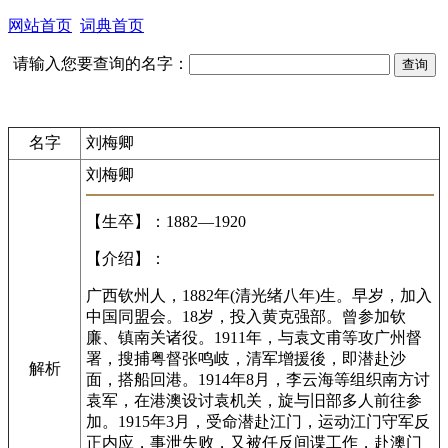
网站首页
词典首页
请输入您要查询的名字：
名字
刘梅卿
刘梅卿
【生卒】：1882—1920
【介绍】：
广西钦州人，1882年(清光绪八年)生。早岁，加入
中国同盟会。18岁，投入黄克强部。曾参加钦
廉、镇南关诸役。1911年，与袁文甫等攻广州督
署，搜捕粤督张鸣岐，清军增援後，即潜赴沙
解析
面，搭船回港。1914年8月，李云海等组织南方讨
袁军，在港澳设讨袁机关，旋与旧部多人前往参
加。1915年3月，受命潜赴江门，运动江门守军反
正内应，事泄失败，又被任反间谍工作，赴澳门