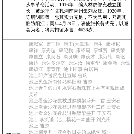
从事革命活动。1916年，编入林虎部充独立团
长，被派率军驻扎湖南青州集刘家庄。1920年，
陈炯明回粤，忌其实力充足，不为己用，乃调其
驻防阳江；同年4月29日，唆使旅长翁式亮，以邀
宴为名，将其扣留杀害。年38岁。
康献军
康玉纯
康王(大嵩璘)
康生
康相彬
康祥
康秀毡
康纪鹏
康绍周
康继贤
康美荣
康自立
康良石
康良驹
康茂才
康诗纬
康讴
康达
康达多尔济
康达汝
康重华
康金新
康锐
康镇江
康青萍
池上即事 白居易
池上即席送况之赴宣城 曾巩
池上见鱼跃有怀姑熟旧游 陆游
池上近作假山引水穿石撒珠其上亦有可观因成
吴芾
池上看金沙花数枝过酴醾架盛开二首 王安石
池上看金沙花数枝过酴醾架盛开二首 王安石
池上看金沙花数枝过酴醾架盛开 王安石
池上 李流谦
池上榴花一本盛开 刘克庄
池上 陆游
池上梅复开一花今数日矣始成绝句 钱时