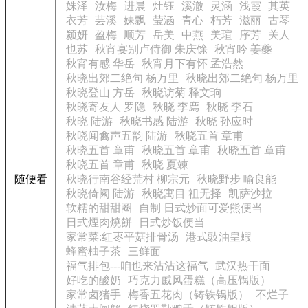
姝泽
汝梅
进晨
灶钰
溪澈
灵涵
浅霞
其英
衣芳
芸溪
妹飘
莹涵
青心
朽芳
滋丽
古琴
颍妍
盈梅
顺芳
岳美
中燕
美瑄
序芳
关人
也苏
秋宵宴别卢侍御 朱庆馀
秋宵吟 姜夔
秋宵有感 华岳
秋宵月下有怀 孟浩然
秋晓出郊二绝句 杨万里
秋晓出郊二绝句 杨万里
秋晓登山 方岳
秋晓访菊 释文珦
秋晓寄友人 罗隐
秋晓 李廌
秋晓 李石
秋晓 陆游
秋晓书感 陆游
秋晓 孙应时
秋晓闻禽声五韵 陆游
秋晓五首 章甫
秋晓五首 章甫
秋晓五首 章甫
秋晓五首 章甫
秋晓五首 章甫
秋晓 夏竦
随便看
秋晓行南谷经荒村 柳宗元
秋晓野步 喻良能
秋晓倚阑 陆游
秋晓寓目 祖无择
凯萨沙拉
软糯的甜甜圈
自制 日式炒面可爱熊便当
日式煙肉燒餅
日式炒饭便当
家常菜:红枣平菇排骨汤
港式豉油皇蝦
蜂蜜柚子茶
三鲜面
福气排包---咱也来沾沾这福气
武汉热干面
好吃的酸奶
巧克力戚风蛋糕（高压锅版）
家常卤猪手
梅香五花肉（铸铁锅版）
不烂子