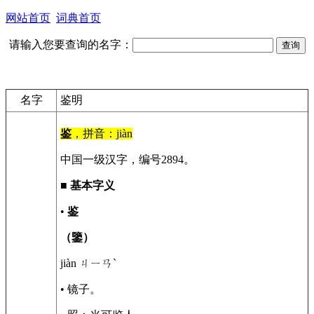
网站首页
词典首页
请输入您要查询的名字：
名字
鉴明
鉴
，拼音：jiàn
中国一级汉字，编号2894。
■
基本字义
•
鉴
（鑒）
jiàn ㄐㄧㄢˋ
• 镜子。