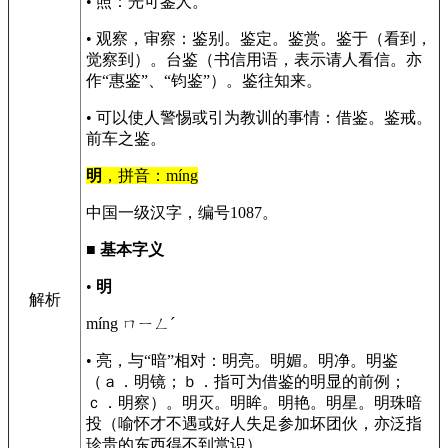
• 照：光可鉴人。
• 观察，审察：鉴别。鉴定。鉴赏。鉴于（看到，
觉察到）。台鉴（书信用语，表示请人看信。亦
作“惠鉴”、“钧鉴”）。鉴往知来。
• 可以使人警惕或引为教训的事情：借鉴。鉴戒。
前车之鉴。
明
，拼音：míng
中国一级汉字，编号1087。
■
基本字义
•
明
解析
míng ㄇㄧㄥˊ
• 亮，与“暗”相对：明亮。明媚。明净。明鉴
（ａ．明镜；ｂ．指可为借鉴的明显的前例；
ｃ．明察）。明灭。明眸。明艳。明星。明珠暗
投（喻怀才不遇或好人失足参加坏团伙，亦泛指
珍贵的东西得不到赏识）。