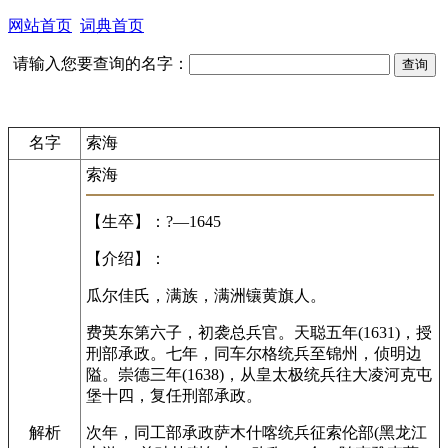
网站首页
词典首页
请输入您要查询的名字：
名字
索海
索海
【生卒】：?—1645
【介绍】：
瓜尔佳氏，满族，满洲镶黄旗人。
费英东第六子，初袭总兵官。天聪五年(1631)，授
刑部承政。七年，同车尔格统兵至锦州，侦明边
隘。崇德三年(1638)，从皇太极统兵往大凌河克屯
堡十四，复任刑部承政。
解析
次年，同工部承政萨木什喀统兵征索伦部(黑龙江