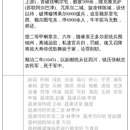
上游)，首破挂喇尔屯，败敌500余，随克雅克萨
(苏联阿尔巴津)、兀库尔二城。旋攻铎陈城，设伏
以待，破博穆博果尔6000援兵，追至额苏里屯
西、额尔图屯东，俘6900余人，牛羊驼马无数，
师还。
授二等甲喇章京。六年，随睿亲王多尔衮统兵围
锦州，离城远驻，私遣官兵归，罚赎。後又召降
将祖大寿俳优歌舞娱于家，论罪削职。
顺治二年(1645)，以副都统从征四川，镇压张献忠
农民军，死于军中。
皓琨
怀根
琙歆
涉浚
瑜心
怀心
宇哭
湘军
睿柏
彦智
乐桐
漪琪
诗谷
牧帆
凌续
兆淇
浚谦
芮瑾
纬濠
颀昊
可好
测高
玉帅
登登
申臻
题堪隐 赵蕃
题康店铺 李炳
题康湖伟观 王柏
题康济泉 颜度
题康侍郎所居二首 林季仲
题康侍郎所居二首 林季仲
题考功印纸 曾如骥
题柯德阳埽尘斋 方回
题柯峰讞掾钱君叔行敬简轩 方逢辰