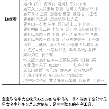
题柯山道中 何筹斋
题可耕渔处 顾逢
题可久上人房素屏 强至
题可山梅花岩 张炜
题可翁塔 丘葵
题客舍 曹勋
题客省 白玉蟾
随便看
题客邸 宗室某
题空明洞 杜光庭
题空山人石室 崔峒
题孔道士云庵 赵庚夫
题孔明白帝二祠 李曾伯
题孔平山墓铭 陆文圭
题孔氏东园三首 李廌
题孔氏东园三首 李廌
题孔氏东园三首 李廌
芹菜肉馅饺子
土豆饼
抹茶可可戚风
汤水系列之~薏米冬瓜猪骨汤
豆渣好去处：豆渣炒虾皮
黑椒培根炒双菇
烤秋刀鱼
杏子酱
懒人版水晶肉皮冻—捷赛私房菜
乾隆白菜
东北煎饼果子
红烧肉
，，
红烧排骨
蘑菇肉酱面
辣子鸡
卤鸭翅
青椒炒鸡蛋
红糖玫瑰姜茶
虾仁板指
清炒茼蒿
培根虾仁番茄
韭菜虾皮鸡蛋饼
回锅肉
大酱汤
宝宝取名字大全收录352129条名字词条，基本涵盖了全部常见
男女名字的字义及寓意解析，是宝宝取名的有利工具。