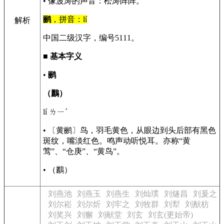
• 像波涛的声音：松涛阵阵。
鹂
，拼音：lí
解析
中国二级汉字，编号5111。
■
基本字义
•
鹂
（鸝）
lí ㄌㄧˊ
• 〔黄鹂〕鸟，羽毛黄色，从眼边到头后部有黑色
斑纹，嘴淡红色。鸣声动听悦耳。亦称“黄
莺”、“仓庚”、“黄鸟”。
• （鸝）
刘燕池
刘燕玉
刘燕生
刘灿璞
刘燧昌
刘爰之
刘尔崧
刘尔炘
刘牢之
刘牧群
刘犁
刘猷枋
刘奖兴
刘獬
刘献堂
刘玄
刘玄(更始帝)