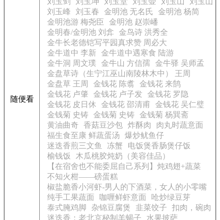
刘玉剑
刘玉坤
刘玉堂
刘玉壶
刘玉山
刘玉山
刘玉峰
刘玉春
金明池 无名氏
金明池 杨简
金明池游 梅尧臣
金明池 赵崇嶓
金明春/金明池 刘弇
金鸟诗 洪秀全
金牛长老德铠写平园真求赞 周必大
金牛道中 李新
金牛道中遇寒食 陆游
金牛洞 周文璞
金牛山 方信孺
金牛驿 吴师孟
金盘草诗（生宁江巫山南陵林木中） 王周
金盘草 王周
金钱花 陈翥
金钱花 来鹄
金钱花 卢肇
金钱花 卢子发
金钱花 罗隐
随便看
金钱花 皮日休
金钱花 邵清甫
金钱花 吴仁璧
金钱菊 史铸
金钱菊 史铸
金钱菊 杨巽斋
黄油曲奇
香菇豆沙包
炸酥肉
肉丸时蔬意面
福生食至康 鲜蔬蛋汤
爆炒鱿鱼仔
迷迭香煎三文鱼
冻蟹
电饭煲香肠煲仔饭
榆钱饭
木瓜桃胶炖奶（美容佳品）
【在宿舍也不能委屈自己系列】炖鸡翅+蔬菜
不知火柑——磅蛋糕
椒盐脆香小河虾-男人的下酒菜，女人的小零嘴
纯手工果蔬面
咖喱鲜虾意面
呛炒绿豆芽
泰式腌鸡脚
杂锦豆腐煲
韭菜饺子
扣肉，碗肉
迷迭香：老北京秘制羊蝎子
水果披萨