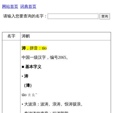
网站首页
词典首页
请输入您要查询的名字：
名字
涛鹂
涛
，拼音：tāo
中国一级汉字，编号2065。
■
基本字义
•
涛
（濤）
tāo ㄊㄠˉ
• 大波浪：波涛。浪涛。惊涛骇浪。