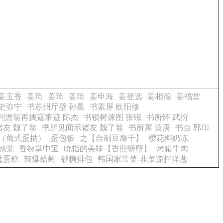
姜玉香
姜琦
姜琦
姜琦
姜申海
姜登选
姜相德
姜福堂
史弥宁
书苏州厅壁 孙冕
书素屏 欧阳修
判澹翁再擒寇事迹 陈杰
书锁树谏图 张镃
书所怀 武衍
友 魏了翁
书所见闻示诸友 魏了翁
书所寓 黄庚
书台 郭印
挞（葡式蛋挞）
蛋包饭
之【自制豆腐干】
樱花椰奶冻
感觉
香辣掌中宝
吮指的美味【香煎螃蟹】
烤箱牛肉
莓蛋糕
辣爆蛤蜊
砂糖排包
韩国家常菜-韭菜凉拌洋葱