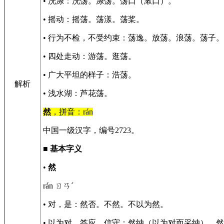
• 洗涤：洗荡。涤荡。荡口（漱口）。
• 摇动：摇荡。荡漾。荡桨。
• 行为不检，不受约束：荡逸。放荡。浪荡。荡子
• 四处走动：游荡。逛荡。
• 广大平坦的样子：浩荡。
解析
• 浅水湖：芦花荡。
然
，拼音：rán
中国一级汉字，编号2723。
■
基本字义
•
然
rán ㄖㄢˊ
• 对，是：然否。不然。不以为然。
• 以为对，答应，信守：然纳（以为对而采纳）。