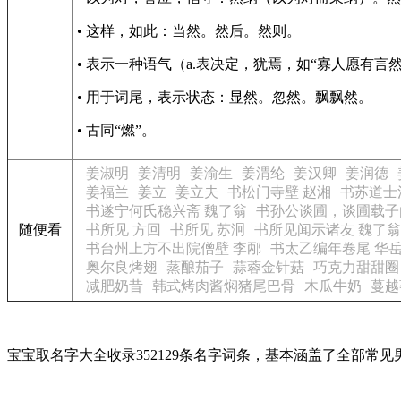
• 这样，如此：当然。然后。然则。
• 表示一种语气（a.表决定，犹焉，如“寡人愿有言
• 用于词尾，表示状态：显然。忽然。飘飘然。
• 古同“燃”。
姜淑明
姜清明
姜渝生
姜渭纶
姜汉卿
姜润德
姜福兰
姜立
姜立夫
书松门寺壁 赵湘
书苏道士
书遂宁何氏稳兴斋 魏了翁
书孙公谈圃，谈圃载子
随便看
书所见 方回
书所见 苏泂
书所见闻示诸友 魏了翁
书台州上方不出院僧壁 李邴
书太乙编年卷尾 华
奥尔良烤翅
蒸酿茄子
蒜蓉金针菇
巧克力甜甜圈
减肥奶昔
韩式烤肉酱焖猪尾巴骨
木瓜牛奶
蔓越
宝宝取名字大全收录352129条名字词条，基本涵盖了全部常