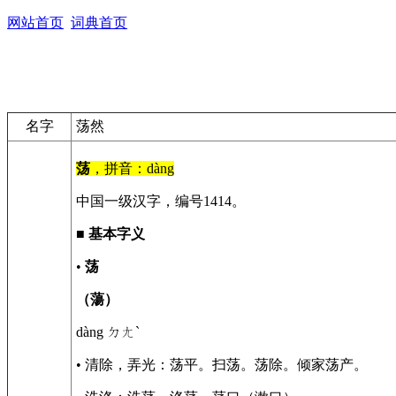
网站首页
词典首页
名字
荡然
荡
，拼音：dàng
中国一级汉字，编号1414。
■
基本字义
•
荡
（蕩）
dàng ㄉㄤˋ
• 清除，弄光：荡平。扫荡。荡除。倾家荡产。