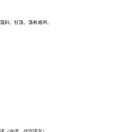
。荡妇。狂荡。荡检逾闲。
然诺（许诺，信守诺言）。