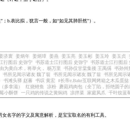
然”；b.表比拟，犹言一般，如“如见其肺肝然”）。
姜济寰
姜炳年
姜炳璋
姜燕
姜玉亮
姜玉彬
姜玉玲
姜玉贞
江行图后 史弥宁
书苏道士江行图后 史弥宁
书苏道士江行图后 
由为黄白术，将举火， 杨万里
书孙仅甘棠集後 王禹偁
书孙州
书所见闻示诸友 魏了翁
书所见闻示诸友 魏了翁
书所见闻示诸
岳
书滩头驿 赵蕃
书叹 黄宏
#长帝e.Bake互联网烤箱之木瓜蛋
（多拿滋）
红烧鲤鱼
凉粉
蘑菇鸡肉包（全丁陷，拒绝圆子的
莓小酥饼
一只鸡的传说之黄焖鸡
凉拌菜
家庭凤爪
千叶纹蓝
见男女名字的字义及寓意解析，是宝宝取名的有利工具。