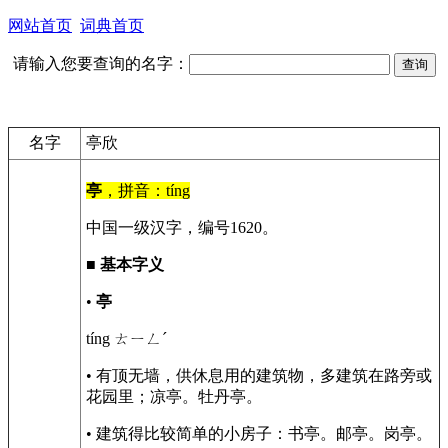
网站首页
词典首页
请输入您要查询的名字：
名字
亭欣
亭
，拼音：tíng
中国一级汉字，编号1620。
■
基本字义
•
亭
tíng ㄊㄧㄥˊ
• 有顶无墙，供休息用的建筑物，多建筑在路旁或
花园里；凉亭。牡丹亭。
• 建筑得比较简单的小房子：书亭。邮亭。岗亭。