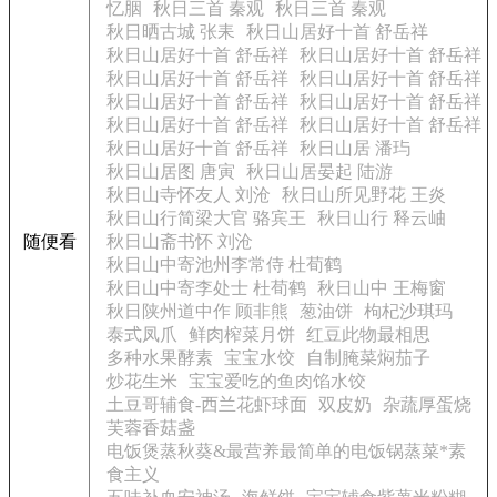
忆胭
秋日三首 秦观
秋日三首 秦观
秋日晒古城 张耒
秋日山居好十首 舒岳祥
秋日山居好十首 舒岳祥
秋日山居好十首 舒岳祥
秋日山居好十首 舒岳祥
秋日山居好十首 舒岳祥
秋日山居好十首 舒岳祥
秋日山居好十首 舒岳祥
秋日山居好十首 舒岳祥
秋日山居好十首 舒岳祥
秋日山居好十首 舒岳祥
秋日山居 潘玙
秋日山居图 唐寅
秋日山居晏起 陆游
秋日山寺怀友人 刘沧
秋日山所见野花 王炎
秋日山行简梁大官 骆宾王
秋日山行 释云岫
随便看
秋日山斋书怀 刘沧
秋日山中寄池州李常侍 杜荀鹤
秋日山中寄李处士 杜荀鹤
秋日山中 王梅窗
秋日陕州道中作 顾非熊
葱油饼
枸杞沙琪玛
泰式凤爪
鲜肉榨菜月饼
红豆此物最相思
多种水果酵素
宝宝水饺
自制腌菜焖茄子
炒花生米
宝宝爱吃的鱼肉馅水饺
土豆哥辅食-西兰花虾球面
双皮奶
杂蔬厚蛋烧
芙蓉香菇盏
电饭煲蒸秋葵&最营养最简单的电饭锅蒸菜*素
食主义