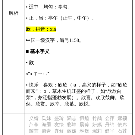
• 适中，均匀：亭匀。
解析
• 正，当：亭午（正午，中午）。
欣
，拼音：xīn
中国一级汉字，编号1158。
■
基本字义
•
欣
xīn ㄒㄧㄣˉ
• 快乐，喜欢：欣欣（ａ．高兴的样子，如“欣欣
而来”；ｂ．草木生机旺盛的样子，如“欣欣向
荣”，亦泛指蓬勃发展）。欣喜。欢欣鼓舞。欣
然。欣赏。欣幸。欣慕。欣悦。
义婧
氏妹
盛玲
涵志
恒煊
竹鹊
会萍
娜颖
芦亭
海墨
友绿
彩坤
晨琼
妍嫣
丹绵
依席
耀莹
嬿青
卉鲜
致媛
琳堡
琬莉
健平
石莲