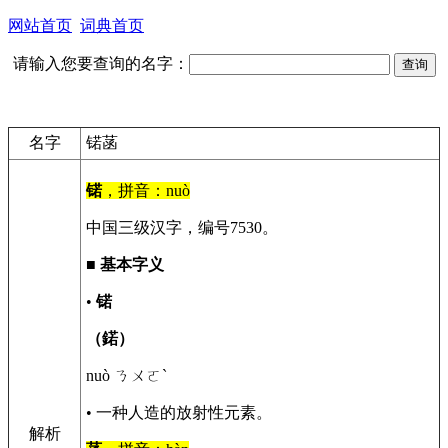
网站首页
词典首页
请输入您要查询的名字：
名字
锘菡
锘
，拼音：nuò
中国三级汉字，编号7530。
■
基本字义
•
锘
（鍩）
nuò ㄋㄨㄛˋ
• 一种人造的放射性元素。
解析