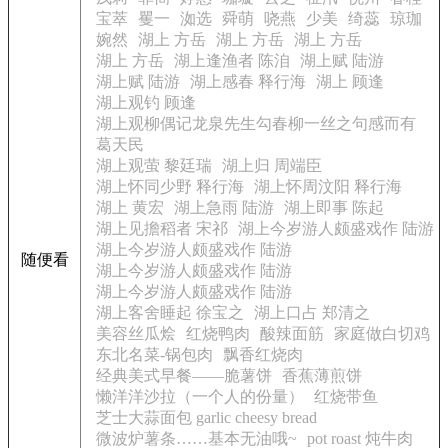
宝萃
矍一
洳选
舜萌
哓燕
少美
绮蕊
琼珈
婉然
湖上 方岳
湖上 方岳
湖上 方岳
湖上 方岳
湖上逢渔者 陈洎
湖上赋 陆游
湖上赋 陆游
湖上感春 释行海
湖上 顾逢
湖上观钓 顾逢
湖上观柳偶记龙泉先生勾春柳一丝之句感而有
葛天民
湖上观萤 黎廷瑞
湖上归 周端臣
湖上怀同少野 释行海
湖上怀周汶阳 释行海
湖上 黄宏
湖上急雨 陆游
湖上即事 陈起
湖上见擔稻者 宋祁
湖上今岁游人颇盛戏作 陆游
湖上今岁游人颇盛戏作 陆游
随便看
湖上今岁游人颇盛戏作 陆游
湖上今岁游人颇盛戏作 陆游
湖上客舍睡起 徐宝之
湖上口占 郑清之
美容丝瓜烩
红烧鸭肉
酸辣面筋
家庭做白切鸡
东北名菜-锅包肉
飘香红烧肉
经典美式早餐——脆薯饼
香蕉薄煎饼
懒洋洋沙拉（一个人的份量）
红烧带鱼
芝士大蒜面包 garlic cheesy bread
微波炉薯条……基本无油哦~
pot roast 炖牛肉