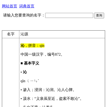
网站首页
词典首页
请输入您要查询的名字：
名字
沁源
沁
，拼音：qìn
中国一级汉字，编号872。
■
基本字义
•
沁
qìn ㄑㄧㄣˋ
• 渗入；浸润：沁润。沁人心脾。
• 汲水：“义泉虽至近，盗索不敢沁”。