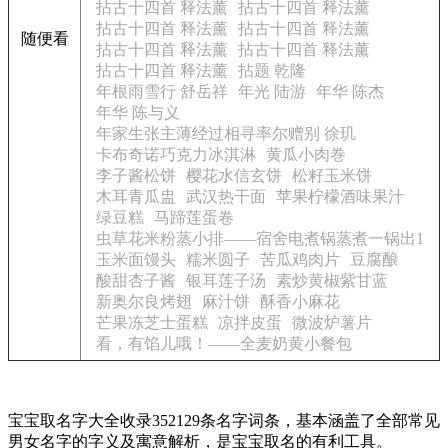
拈古十四首 释法薰
拈古十四首 释法薰
拈古十四首 释法薰
拈古十四首 释法薰
随便看
拈古十四首 释法薰
拈古十四首 释法薰
拈古十四首 释法薰
拈题 乾隆
年根雨雪行 舒岳祥
年光 陆游
年华 陈杰
年华 陈与义
年家生张主薄经过相寻率尔赠别 徐玑
卡布奇诺巧克力冰淇淋
黄瓜小肉巻
李子酱松饼
樱花水信玄饼
松籽玉米饼
木耳青瓜盅
武汉热干面
苹果柠檬酒味果汁
绿豆糕
马蹄莲蛋卷
虫草花米粉蒸小排——宿舍电煮锅蒸煮一锅出1
玉米面馒头
糯米圆子
苦瓜鸡肉片
豆腐酿
酸甜杏子酱
银耳莲子汤
素炒黄椒紫甘蓝
新奥尔良烤翅
麻汁饼
酥香小麻花
芒果冻芝士蛋糕
凉拌皮蛋
微波炉薯片
看，有馅儿哦！——全麦奶黄小餐包
宝宝取名字大全收录352129条名字词条，基本涵盖了全部常见
男女名字的字义及寓意解析，是宝宝取名的有利工具。