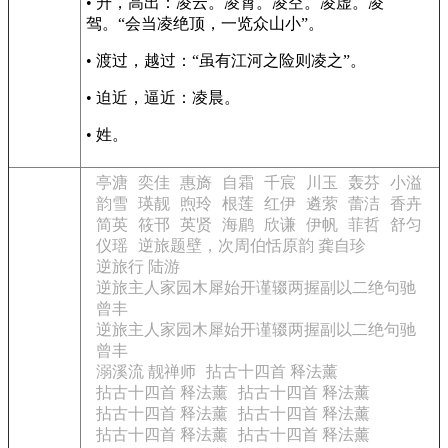
• 升，高出：凌云。凌霄。凌空。凌虚。凌
驾。“会当凌绝顶，一览众山小”。
• 渡过，越过：“虽有江河之险则凌之”。
• 迫近，逼近：凌晨。
• 姓。
亭溏
奕佳
惠旖
自霜
千宸
川玉
轰芬
小溢
韵雪
瑛靓
煦玲
根莲
红伊
遴萦
蕾洁
香卉
简英
筱邗
英贤
海鹛
欣谦
伊帆
菲哲
舒匀
仪瑶
逆旅题壁，次周伯恬原韵 龚自珍
逆旅行 陆游
逆旅主人家园木犀始开谨辍两握副以二绝句驰
曾丰
逆旅主人家园木犀始开谨辍两握副以二绝句驰
曾丰
溺溪流 靓禅师
拈古十四首 释法薰
拈古十四首 释法薰
拈古十四首 释法薰
拈古十四首 释法薰
拈古十四首 释法薰
拈古十四首 释法薰
拈古十四首 释法薰