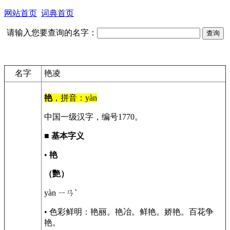
网站首页
词典首页
请输入您要查询的名字：
名字
艳凌
艳
，拼音：yàn
中国一级汉字，编号1770。
■
基本字义
•
艳
（艷）
yàn ㄧㄢˋ
• 色彩鲜明：艳丽。艳冶。鲜艳。娇艳。百花争
艳。