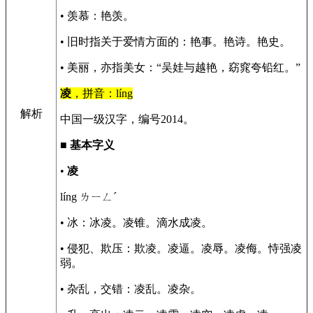
• 羡慕：艳羡。
• 旧时指关于爱情方面的：艳事。艳诗。艳史。
• 美丽，亦指美女：“吴娃与越艳，窈窕夸铅红。”
凌
，拼音：líng
解析
中国一级汉字，编号2014。
■
基本字义
•
凌
líng ㄌㄧㄥˊ
• 冰：冰凌。凌锥。滴水成凌。
• 侵犯、欺压：欺凌。凌逼。凌辱。凌侮。恃强凌
弱。
• 杂乱，交错：凌乱。凌杂。