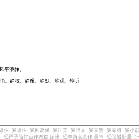
。风平浪静。
悄悄。静穆。静谧。静默。静观。静听。
啸伯
奚啸伯
奚回离保
奚国美
奚培文
奚宣赞
奚家树
奚小
籍
经严子陵钓台作四首 庞籍
经羊角哀墓作 吴筠
经隐岩旧居（