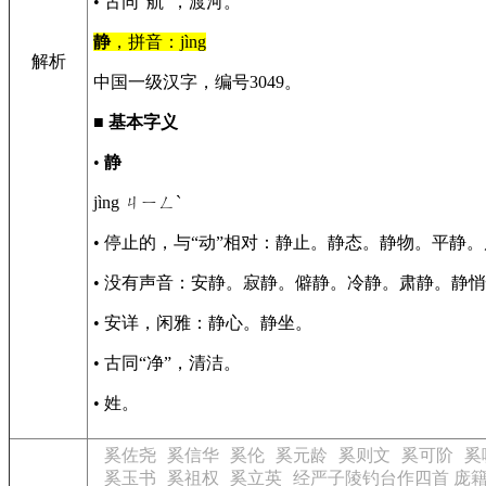
• 古同“航”，渡河。
静
，拼音：jìng
解析
中国一级汉字，编号3049。
■
基本字义
•
静
jìng ㄐㄧㄥˋ
• 停止的，与“动”相对：静止。静态。静物。平静
• 没有声音：安静。寂静。僻静。冷静。肃静。静
• 安详，闲雅：静心。静坐。
• 古同“净”，清洁。
• 姓。
奚佐尧
奚信华
奚伦
奚元龄
奚则文
奚可阶
奚
奚玉书
奚祖权
奚立英
经严子陵钓台作四首 庞