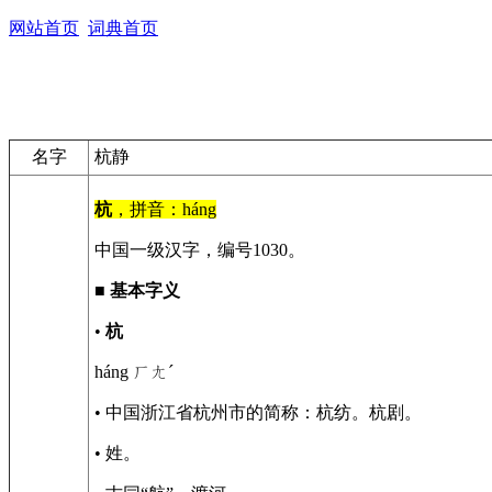
网站首页
词典首页
名字
杭静
杭
，拼音：háng
中国一级汉字，编号1030。
■
基本字义
•
杭
háng ㄏㄤˊ
• 中国浙江省杭州市的简称：杭纺。杭剧。
• 姓。