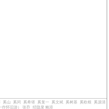
彭
奚山
奚冈
奚希堪
奚复一
奚文斌
奚树基
奚欧根
奚源清
一作怀旧游） 张乔
经隐叟 鲍溶