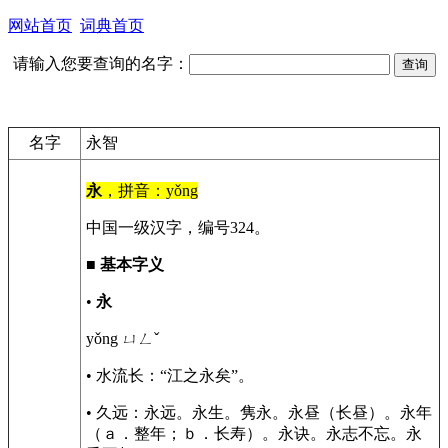
网站首页
词典首页
请输入您要查询的名字：
名字
永智
永
，拼音：yǒng
中国一级汉字，编号324。
■
基本字义
•
永
yǒng ㄩㄥˇ
• 水流长：“江之永矣”。
• 久远：永远。永生。隽永。永昼（长昼）。永年
（ａ．整年；ｂ．长寿）。永诀。永志不忘。永