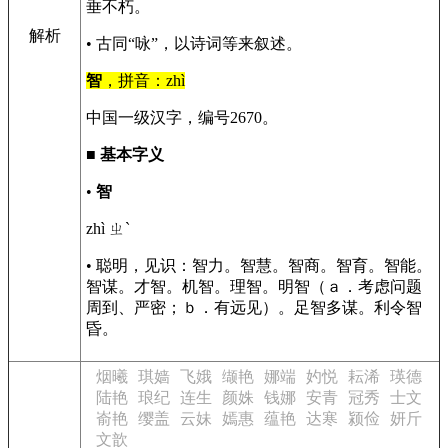
垂不朽。
解析
• 古同“咏”，以诗词等来叙述。
智
，拼音：zhì
中国一级汉字，编号2670。
■
基本字义
•
智
zhì ㄓˋ
• 聪明，见识：智力。智慧。智商。智育。智能。
智谋。才智。机智。理智。明智（ａ．考虑问题
周到、严密；ｂ．有远见）。足智多谋。利令智
昏。
烟曦
琪嫱
飞娥
缬艳
娜端
妁悦
耘浠
瑛德
陆艳
琅纪
连生
颜姝
钱娜
安青
冠秀
士文
嵛艳
缨盖
云妹
嫣惠
蕴艳
达寒
颍俭
妍斤
文歆