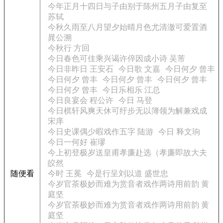
今年正月十四日与子由别于陈州五月子由复至
苏轼
今秋久雨至八月望夕始晴月色尤清澈可爱置酒
晁公溯
今秋行 方回
今日春色可佳乘兴谒许倅因成小诗 吴芾
今日非昨日 王安石
今日歌 文嘉
今日何夕 曾丰
今日何夕 曾丰
今日何夕 曾丰
今日何夕 曾丰
今日何夕 曾丰
今日乐相乐 江总
今日良宴会 程公许
今日 马登
今日棋轩风爽天休可纡步无以簿领为解兼戏成
宋庠
今日史课偶少暇戏作五字 陆游
今日 释文珦
今日一何好 崔璆
今上初登极岁送皇甫孝廉赴选（孝廉即故大夫
皎然
随便看
今时 王冕
今是行呈刘以道 盛世忠
今岁官茶极妙而难为赏音者戏作两诗用前韵 黄
庭坚
今岁官茶极妙而难为赏音者戏作两诗用前韵 黄
庭坚