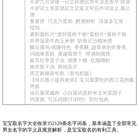
今岁六月望後一日立秋故比常年凉意差早 陆游
今岁试士竟置酒起文堂延主司且作诗送之 晁公
溯
番薯饼
巧克力蛋糕
醉酒鲜虾
清蒸多宝鱼
馄饨
麦胚粟粉片*麦胚粟粉干粮*粟粉片*粟粉干粮
营养菠菜牛肉玉米粥
奶香豆沙糯米饼
釀豆腐泡-镇隆特色
香蕉酥_超简单的炸香蕉。
玛德琳蛋糕
蔓越莓饼干
啤酒炖猪蹄
银耳红枣莲子汤
胡萝卜糖
红咖喱虾
南杏梨子汤
烤地瓜片
黑芝麻椰蓉年糕（面包机版）
【特百惠小旋风食谱】宝贝最爱吃的西兰花肉酱
拌面
油豆腐里藏肉
小白菜鸡蛋虾米玉米菜团子
鸡蛋粥
可乐鸡翅‖不好吃‖
百叶包肉
宝宝取名字大全收录352129条名字词条，基本涵盖了全部常见
男女名字的字义及寓意解析，是宝宝取名的有利工具。