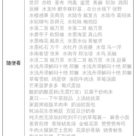
世羿
亦晗
堇奇
鸿胤
鉴贤
奥赫
职加
路阳
辰樨
水龙吟 酹辛稼轩墓，在分水领下 张野
水楼感事 吴商浩
水陆寺 戴复古
水陆寺 葛绍体
水轮聊句 苏舜元
水轮咏 梅尧臣
水落二首 杨万里
水落二首 杨万里
水磨亭子 欧阳修
水墨海棠 真山民
水墨梅花 戴表元
水墨水仙 黄敏求
水墨松石 方干
水牡丹 洪咨夔
水母 马一浮
水南春望 张耒
水南寺 郑汝谐
水鸟 吴融
水沤二首 杨万里
水沤二首 杨万里
水浅 赵蕃
随便看
水浅舟滞解闷十绝 郑獬
水浅舟滞解闷十绝 郑獬
水浅舟滞解闷十绝 郑獬
水浅舟滞解闷十绝 郑獬
草莓雪糕
鸡蛋饼
洛阳牛肉汤
草莓汤圆
芒果菠萝多多
葡式蛋挞
酸奶奶酪蛋糕(无需打发)
豆腐干炒肉末
夏日——下午茶甜品
上汤娃娃菜
家庭烤箱版羊肉串
奶油软面包
蚝油花生杏鲍菇
宫廷豆沙奶卷
纯天然无添加好吃到不行的草莓酱～
麻香小面
葱香煎饼
香辣鱿鱼须
金银花茶
赞赞赞寿司
牛肉火腿肠芝士意粉
花菜炒香肠
烧青鲛鱼