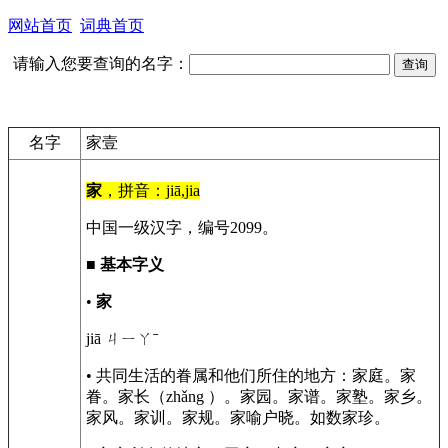
网站首页
词典首页
请输入您要查询的名字：
名字
家壹
家
，拼音：jiā,jia
中国一级汉字，编号2099。
■
基本字义
•
家
jiā ㄐㄧㄚˉ
• 共同生活的眷属和他们所住的地方：家庭。家
眷。家长（zhǎng ）。家园。家谱。家塾。家乡。
家风。家训。家规。家喻户晓。如数家珍。