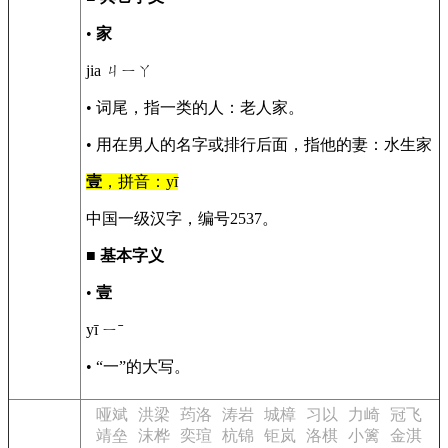
•
家
jia ㄐㄧㄚ
• 词尾，指一类的人：老人家。
• 用在男人的名字或排行后面，指他的妻：水生家
壹
，拼音：yī
中国一级汉字，编号2537。
■
基本字义
•
壹
yī ㄧˉ
• “一”的大写。
哑斌
洪梁
荺洛
涛岩
城樟
习以
力崎
冠飞
靖垒
沫桦
奕瑄
杭锦
钜岚
洛棋
小篱
金淇