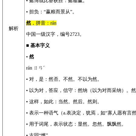
• 赌博或比赛获胜：赌输赢。
• 担负：“赢粮而景从”。
然
，拼音：rán
解析
中国一级汉字，编号2723。
■
基本字义
•
然
rán ㄖㄢˊ
• 对，是：然否。不然。不以为然。
• 以为对，答应，信守：然纳（以为对而采纳）。
• 这样，如此：当然。然后。然则。
• 表示一种语气（a.表决定，犹焉，如“寡人愿有言
• 用于词尾，表示状态：显然。忽然。飘飘然。
• 古同“燃”。