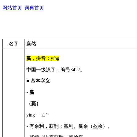
网站首页
词典首页
名字
赢然
赢
，拼音：yíng
中国一级汉字，编号3427。
■
基本字义
•
赢
（贏）
yíng ㄧㄥˊ
• 有余利，获利：赢利。赢余（盈余）。