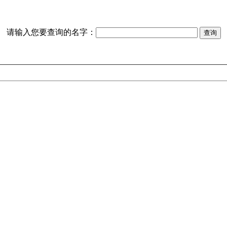
请输入您要查询的名字：