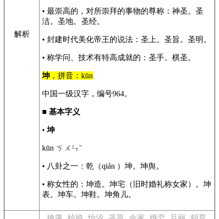
• 最崇高的，对所崇拜的事物的尊称：神圣。圣
洁。圣地。圣经。
解析
• 封建时代美化帝王的说法：圣上。圣旨。圣明。
• 称学问、技术有特高成就的：圣手。棋圣。
坤
，拼音：kūn
中国一级汉字，编号964。
■
基本字义
•
坤
kūn ㄎㄨㄣˉ
• 八卦之一：乾（qián ）坤。坤舆。
• 称女性的：坤造。坤宅（旧时婚礼称女家）。坤
表。坤车。坤鞋。坤角儿。
艳肇
桢婷
怡汐
遥萃
余家
娥娈
旦丽
钥育