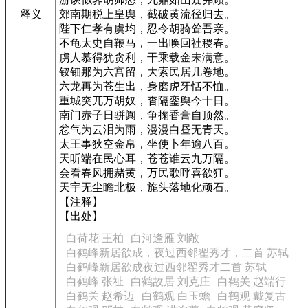
释义
郊南期税上皇舆，截破黄流径归去。
陛下仁孝有虞均，忍令胡骑耸吾亲。
不龟太史自鞭马，一出唤回社稷春。
虏人慕得犹贪利，干乘载金未满意。
钗钿那为六宫留，大索民居几卷地。
六龙再为苍生出，身磨虎牙恬不恤。
重城突兀万胡奴，杳隔銮舆今十日。
南门赤子日骈阗，争掬香膏自顶然。
忿气为云泪为雨，漫漫白昼无青天。
太王事狄空金帛，坐使卜年逾八百。
天听端在民心耳，苍苍谁云九万隔。
会看春风拥赭黄，万民歌呼喜欲狂。
天宇无尘瞻北极，旄头落地化顽石。
【注释】
【出处】
白荷花 王柏
白河逢雁 刘敞
白鹤峰新居欲成，夜过西邻翟秀才，二首 苏轼
白鹤峰新居欲成夜过西邻翟秀才二首 苏轼
白鹤峰 张祉
白鹤故居 刘克庄
白鹤关 赵端行
白鹤关 赵希迈
白鹤观 白玉蟾
白鹤观 戴复古