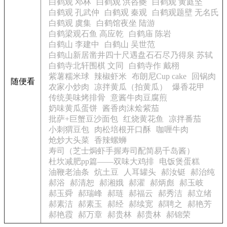
白鹤观 邓林
白鹤观 洪咨夔
白鹤观 黄庭坚
白鹤观 孔武仲
白鹤观 秦观
白鹤观题壁 无名氏
白鹤观 虞集
白鹤馆夜坐 陆游
白鹤梁观石鱼 高应乾
白鹤庙 陈岩
白鹤山 李建中
白鹤山 吴世范
白鹤山新居凿井四十尺遇盘石石尽乃得泉 苏轼
白鹤寺北轩围棋 文同
白鹤寺作 戴栩
紫薯糯米球
辣椒虾米
布朗尼Cup cake
回锅肉
随便看
农家小炒肉
凉拌黄瓜（拍黄瓜）
爆香花甲
传统美味烤排骨
意酱牛肉豆腐煎
奶味黄瓜蛋饼
酱香肉沫烩紫茄
批萨+巨蟹豆沙面包
红烧黄花鱼
凉拌番茄
小刺猬豆包
肉松培根开口酥
咖喱牛肉
炝炒大头菜
香辣螺蛳
寿司（芝士焗虾手握寿司配简易千岛酱）
杜坎减肥pp篇——双味大鸡排
电饭煲蛋糕
油鞭老油条
炕土豆
人耳罐头
郝汝铤
郝治纯
郝浴
郝清恕
郝湘娥
郝濯
郝炳彪
郝玉岐
郝玉舜
郝瑞峰
郝琏
郝福云
郝秀洁
郝立绪
郝素洁
郝素玉
郝经
郝续宽
郝聘之
郝艳芳
郝艳霞
郝万章
郝贵林
郝贵林
郝锦荣