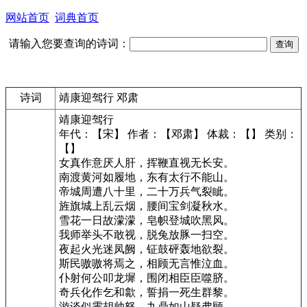
网站首页
词典首页
请输入您要查询的诗词：
诗词
靖康迎驾行 邓肃
靖康迎驾行
年代：【宋】 作者：【邓肃】 体裁：【】 类别：
【】
女真作意厌人肝，挥鞭直视无长安。
南渡黄河如履地，东有太行不能山。
帝城周遭八十里，二十万兵气裂眦。
旌旗城上乱云烟，腰间宝剑凝秋水。
雪花一日故濛濛，皂帜登城吹黑风。
我师举头不敢视，脱兔放豚一扫空。
夜起火光迷凤阙，钲鼓砰轰地欲裂。
斯民嗷嗷将焉之，相顾无言惟泣血。
仆射何公叩龙墀，围闭相臣臣噬脐。
奇兵化作乞和歙，誓捐一死生群黎。
游谈似霁胡帅怒，九鼎如山疑弗顾。