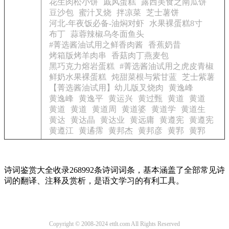
花生肉松小饼
戚风蛋糕
露西美食之南瓜饼
豆沙包
蜜汁叉烧
拌凉菜
芝士薯饼
河北-年夜饭必备-油焖对虾
水果裸蛋糕8寸
布丁
蒜蓉辣椒乌冬面鱼头
#菁选酱油试用之鲜香肉酱
香蕉奶昔
烤箱版烤羊肉串
香菇肉丁燕麦包
黑巧克力熔岩蛋糕
#菁选酱油试用之虎皮青椒
鲜奶水果裸蛋糕
炖甜菜根与紫甘蓝
芝士紫薯
【菁选酱油试用】幼儿版叉烧肉
黄逸峰
黄逸峰
黄逸平
黄运兴
黄过甄
黄道
黄道
黄道
黄道
黄道周
黄道婆
黄道学
黄道生
黄达
黄达晶
黄达业
黄远庸
黄遵宪
黄遵宪
黄遵江
黄遹霈
黄邦杰
黄邦彦
黄郛
黄郛
诗词鉴赏大全收录268992条诗词词条，基本涵盖了全部常见诗
词的翻译、注释及赏析，是语文学习的有利工具。
Copyright © 2008-2024 ettlt.com All Rights Reserved