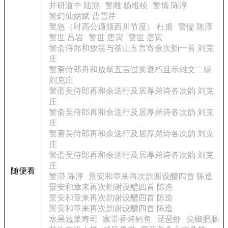
井研道中 陆游
警雕 杨维桢
警惰 陈淳
警幻仙姑赋 曹雪芹
警急（时高公適领西川节度） 杜甫
警懦 陈淳
警世 吕岩
警世 唐寅
警世 唐寅
警斋侍郎和放翁与茶山五言寄余次韵一首 刘克
庄
警斋侍郎舟和放翁五言过奖衰朽且示雄文二编
刘克庄
警斋吴侍郎再和余送行及居厚弟诗各次韵 刘克
庄
警斋吴侍郎再和余送行及居厚弟诗各次韵 刘克
庄
警斋吴侍郎再和余送行及居厚弟诗各次韵 刘克
庄
警斋吴侍郎再和余送行及居厚弟诗各次韵 刘克
庄
随便看
警滞 陈淳
景安和章来再次韵谢设醴四首 陈造
景安和章来再次韵谢设醴四首 陈造
景安和章来再次韵谢设醴四首 陈造
景安和章来再次韵谢设醴四首 陈造
水果蔬菜寿司
家常香烤鳕鱼
琵琶虾
尖椒肥肠