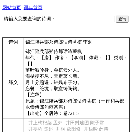
网站首页
词典首页
请输入您要查询的诗词：
诗词
锦江陪兵部郑侍郎话诗著棋 李洞
锦江陪兵部郑侍郎话诗著棋
年代：【唐】 作者：【李洞】 体裁：【】 类别：
【】
落叶溅吟身，会棋云外人。
海枯搜不尽，天定著长新。
释义
月上分题遍，钟残布子匀。
忘餐二绝境，取意铸陶钧。
【注释】
原题：锦江陪兵部郑侍郎话诗著棋（一作和兵部
永崇侍郎句筵茶席）
【出处】全唐诗：卷721-5
井上枸杞架 孟郊
井田封建图 陈子常
井亭桥 陈起
井桐 欧阳修
井梧吟 薛涛