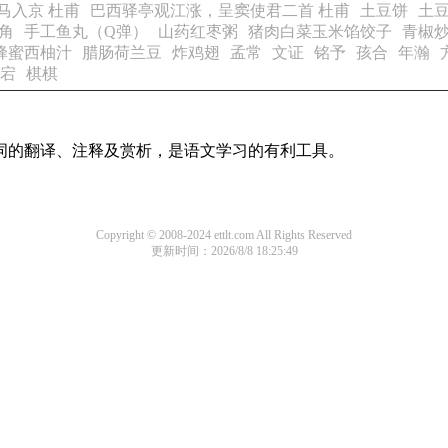
马入京 杜甫
巴西驿亭观江涨，呈窦使君二首 杜甫
土豆饼
土
角
手工鱼丸（Q弹）
山药红枣粥
猪肉白菜玉米馅饺子
青椒
蜂蜜西柚汁
腊肠荷兰豆
炸鸡翅
孟常
文证
铭予
孩合
年瀚
宕
棋棋
诗词的翻译、注释及赏析，是语文学习的有利工具。
Copyright © 2008-2024 ettlt.com All Rights Reserved
更新时间：2026/8/8 18:25:49