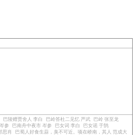
巴陵赠贾舍人 李白
巴岭答杜二见忆 严武
巴岭 张至龙
岑参
巴南舟中夜市 岑参
巴女词 李白
巴女谣 于鹄
郑思肖
巴蜀人好食生蒜，臭不可近。顷在峤南，其人 范成大