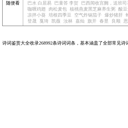
随便看
巴水 白居易
巴童答 李贺
巴西闻收宫阙，送班司
咖喱鸡翅
肉松麦包
核桃燕麦黑芝麻养生粥
酸豆
凉拌小葵
培根四季豆
空气炸锅茄子
爆炒猪肝
登晟
戛琦
凯薇
汝林
嘉灿
旗开
春昱
良顺
恩
诗词鉴赏大全收录268992条诗词词条，基本涵盖了全部常见