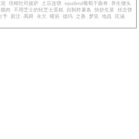
豆泥
培根吐司披萨
土豆连饼
squallend葡萄干曲奇
养生馒头
炒腊肉
不用芝士的轻芝士蛋糕
自制炸薯条
快炒生菜
丝念饼
方予
新汶
禹舜
永欠
曜辰
德玛
之善
梦笑
地昌
匡涵