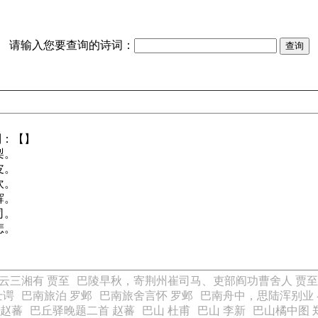
请输入您要查询的诗词：
别：【】
梨。
皮。
吹。
辉。
司。
悲。
云三湘有 贾至
巴陵早秋，寄荆州崔司马、吏部阎功曹舍人 贾至
士谔
巴南旅泊 罗邺
巴南旅舍言怀 罗邺
巴南舟中，思陆浑别业 
 赵蕃
巴丘驿晚题二首 赵蕃
巴山 杜甫
巴山 李新
巴山橘中图 