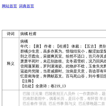
网站首页
词典首页
诗词
病橘 杜甫
病橘
年代：【唐】 作者：【杜甫】 体裁：【五古】 类
群橘少生意，虽多亦奚为。惜哉结实小，酸涩如棠
剖之尽蠹虫，采掇爽其宜。纷然不适口，岂只存其
萧萧半死叶，未忍别故枝。玄冬霜雪积，况乃回风
释义
尝闻蓬莱殿，罗列潇湘姿。此物岁不稔，玉食失光
寇盗尚凭陵，当君减膳时。汝病是天意，吾谂罪有
忆昔南海使，奔腾献荔支。百马死山谷，到今耆旧
【注释】
【出处】全唐诗：卷219_13
巴陵 汪元量
巴陵夜别王八员外（一作萧静诗，题
巴南郡斋雨中，偶看长历，是日小雪，有怀昔 羊
巴丘春作 张说
巴丘书事 陈与义
巴丘驿晚题二首