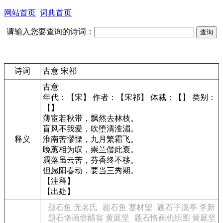
网站首页
词典首页
请输入您要查询的诗词：
诗词
古意 宋祁
古意
年代：【宋】 作者：【宋祁】 体裁：【】 类别：
【】
薄宦若秋带，飘然去林枝。
盲风不我爱，吹堕清淮湄。
释义
淮南苦憀慄，九月繁霜飞。
晚蕙相为叹，崇兰偕此衰。
凋落虽云苦，芬香终不移。
但愿阳春动，要当三秀期。
【注释】
【出处】
题石鱼 无名氏
题石鱼 蹇材望
题石子溪亭 李新
题石恪画尝醋翁 黄庭坚
题石恪画机织图 黄庭坚