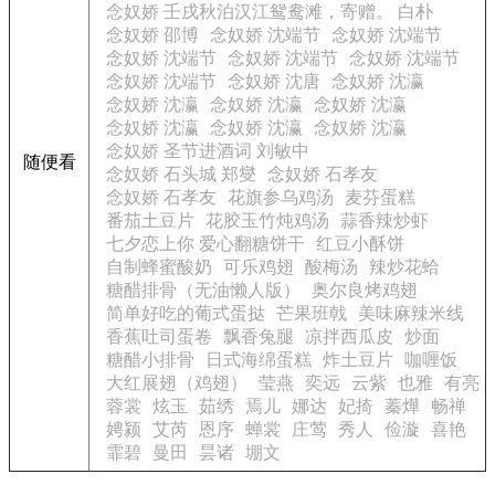
念奴娇 壬戌秋泊汉江鸳鸯滩，寄赠。 白朴
念奴娇 邵博
念奴娇 沈端节
念奴娇 沈端节
念奴娇 沈端节
念奴娇 沈端节
念奴娇 沈端节
念奴娇 沈端节
念奴娇 沈唐
念奴娇 沈瀛
念奴娇 沈瀛
念奴娇 沈瀛
念奴娇 沈瀛
念奴娇 沈瀛
念奴娇 沈瀛
念奴娇 沈瀛
念奴娇 圣节进酒词 刘敏中
随便看
念奴娇 石头城 郑燮
念奴娇 石孝友
念奴娇 石孝友
花旗参乌鸡汤
麦芬蛋糕
番茄土豆片
花胶玉竹炖鸡汤
蒜香辣炒虾
七夕恋上你 爱心翻糖饼干
红豆小酥饼
自制蜂蜜酸奶
可乐鸡翅
酸梅汤
辣炒花蛤
糖醋排骨（无油懒人版）
奥尔良烤鸡翅
简单好吃的葡式蛋挞
芒果班戟
美味麻辣米线
香蕉吐司蛋卷
飘香兔腿
凉拌西瓜皮
炒面
糖醋小排骨
日式海绵蛋糕
炸土豆片
咖喱饭
大红展翅（鸡翅）
莹燕
奕远
云紫
也雅
有亮
蓉裳
炫玉
茹绣
焉儿
娜达
妃掎
蓁燁
畅禅
娉颍
艾芮
恩序
蝉裳
庄莺
秀人
俭漩
喜艳
霏碧
曼田
昙诸
堋文