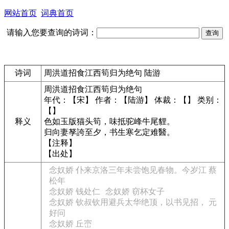
网站首页
词典首页
请输入您要查询的诗词：
诗词
周洪道招食江西筍归为绝句 陆游
周洪道招食江西筍归为绝句
年代：【宋】 作者：【陆游】 体裁：【】 类别：
【】
释义
色如玉版猫头筍，味抵驼峰牛尾貍。
归向妻孥誇至夕，书生寒乞定难醫。
【注释】
【出处】
念奴娇 仆来京洛三年未尝饱见春物。今岁江 蔡
松年
念奴娇 钱处仁
念奴娇 窃杯女子
念奴娇 钦叔钦用避兵太华绝顶，以书见招， 元
好问
念奴娇 丘崈