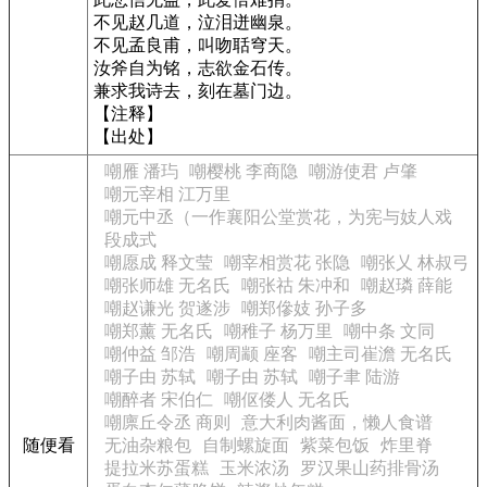
不见赵几道，泣泪迸幽泉。
不见孟良甫，叫吻聒穹天。
汝斧自为铭，志欲金石传。
兼求我诗去，刻在墓门边。
【注释】
【出处】
嘲雁 潘玙
嘲樱桃 李商隐
嘲游使君 卢肇
嘲元宰相 江万里
嘲元中丞（一作襄阳公堂赏花，为宪与妓人戏
段成式
嘲愿成 释文莹
嘲宰相赏花 张隐
嘲张乂 林叔弓
嘲张师雄 无名氏
嘲张祜 朱冲和
嘲赵璘 薛能
嘲赵谦光 贺遂涉
嘲郑傪妓 孙子多
嘲郑薰 无名氏
嘲稚子 杨万里
嘲中条 文同
嘲仲益 邹浩
嘲周颛 座客
嘲主司崔澹 无名氏
嘲子由 苏轼
嘲子由 苏轼
嘲子聿 陆游
嘲醉者 宋伯仁
嘲伛偻人 无名氏
嘲廪丘令丞 商则
意大利肉酱面，懒人食谱
随便看
无油杂粮包
自制螺旋面
紫菜包饭
炸里脊
提拉米苏蛋糕
玉米浓汤
罗汉果山药排骨汤