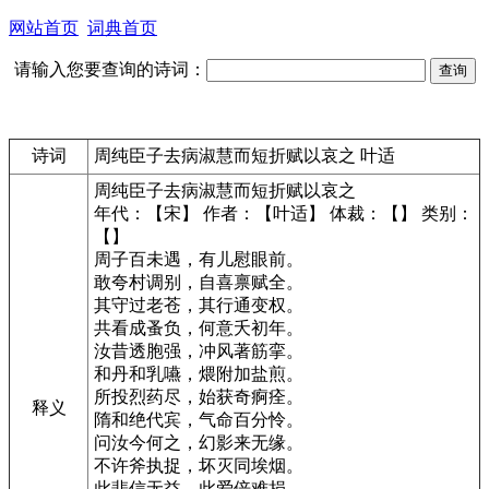
网站首页
词典首页
请输入您要查询的诗词：
诗词
周纯臣子去病淑慧而短折赋以哀之 叶适
周纯臣子去病淑慧而短折赋以哀之
年代：【宋】 作者：【叶适】 体裁：【】 类别：
【】
周子百未遇，有儿慰眼前。
敢夸村调别，自喜禀赋全。
其守过老苍，其行通变权。
共看成蚤负，何意夭初年。
汝昔透胞强，冲风著筋挛。
和丹和乳嚥，煨附加盐煎。
所投烈药尽，始获奇痾痊。
释义
隋和绝代宾，气命百分怜。
问汝今何之，幻影来无缘。
不许斧执捉，坏灭同埃烟。
此悲信无益，此爱倍难捐。