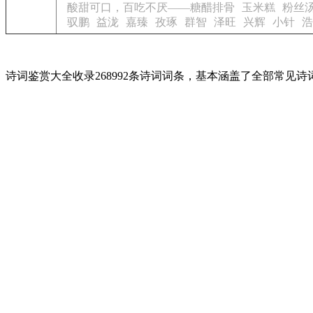
酸甜可口，百吃不厌——糖醋排骨
玉米糕
粉丝
驭鹏
益泷
嘉臻
孜琢
群智
泽旺
兴辉
小针
浩
诗词鉴赏大全收录268992条诗词词条，基本涵盖了全部常见