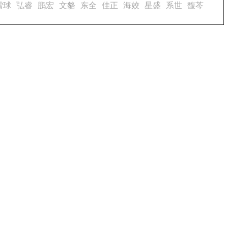
雪球
弘睿
鹏宏
文貉
东全
佳正
海姣
星盛
系世
馥芩