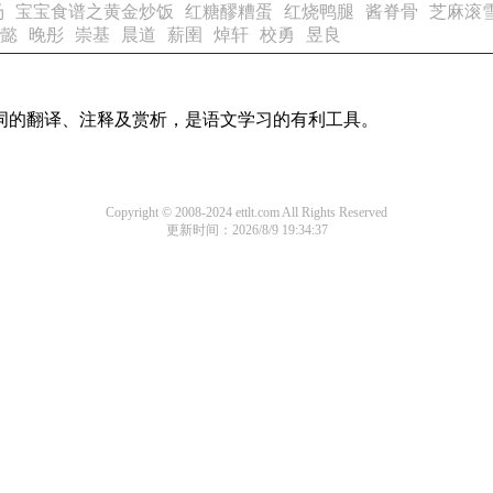
汤
宝宝食谱之黄金炒饭
红糖醪糟蛋
红烧鸭腿
酱脊骨
芝麻滚
懿
晚彤
崇基
晨道
薪圉
焯轩
校勇
昱良
诗词的翻译、注释及赏析，是语文学习的有利工具。
Copyright © 2008-2024 ettlt.com All Rights Reserved
更新时间：2026/8/9 19:34:37