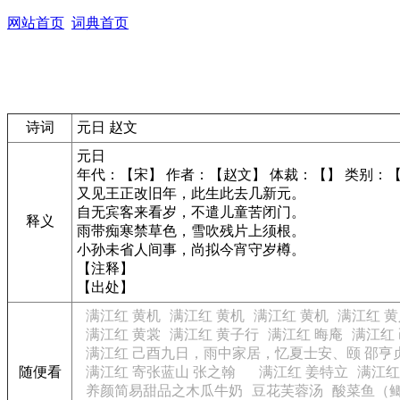
网站首页
词典首页
诗词
元日 赵文
元日
年代：【宋】 作者：【赵文】 体裁：【】 类别：
又见王正改旧年，此生此去几新元。
自无宾客来看岁，不遣儿童苦闭门。
释义
雨带痴寒禁草色，雪吹残片上须根。
小孙未省人间事，尚拟今宵守岁樽。
【注释】
【出处】
满江红 黄机
满江红 黄机
满江红 黄机
满江红 
满江红 黄裳
满江红 黄子行
满江红 晦庵
满江红
满江红 己酉九日，雨中家居，忆夏士安、颐 邵亨
随便看
满江红 寄张蓝山 张之翰
满江红 姜特立
满江红
养颜简易甜品之木瓜牛奶
豆花芙蓉汤
酸菜鱼（