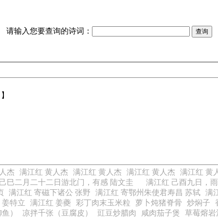
请输入您要查询的诗词：
【】
黄人杰
满江红 黄人杰
满江红 黄人杰
满江红 黄人杰
满江红 黄
 己巳二月二十二日游北门，有感 陆文圭
满江红 己酉九日，
贞
满江红 寄磁下诸公 张野
满江红 寄鄂州朱使君寿昌 苏轼
满
 姜特立
满江红 姜夔
彩丁肉末玉米粒
萝卜炖猪脊骨
炒焖子
鲫鱼）
凉拌千张（豆腐皮）
豇豆炒腊肉
咸肉茄子煲
草莓熔岩