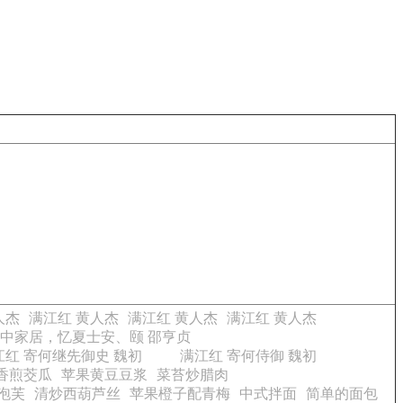
人杰
满江红 黄人杰
满江红 黄人杰
满江红 黄人杰
雨中家居，忆夏士安、颐 邵亨贞
江红 寄何继先御史 魏初
满江红 寄何侍御 魏初
香煎茭瓜
苹果黄豆豆浆
菜苔炒腊肉
泡芙
清炒西葫芦丝
苹果橙子配青梅
中式拌面
简单的面包