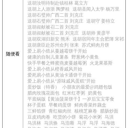
送胡汝明待制赴镇桂林 葛立方
送胡上人游浙 陶梦桂
送胡圣闻入太学 杨万里
送胡石璧帅广西二首 刘克庄
送胡石璧帅广西二首 刘克庄
送胡守 姜特立
送胡叔献被召二首 刘克庄
送胡叔献被召二首 刘克庄
送胡帅 黄彦平
送胡双湖归新安 熊禾
送胡宿同年主合肥簿 宋祁
送胡唐臣赴苏州佥判 张耒
苏式鲜肉月饼
爱上易小焙从蔓越霉饼干开始
随便看
健康的自制儿童薯条
野葱烤小黄鱼
快手早餐之蜂蜜燕麦蔓越莓粥
火龙果慕斯
爱上易小焙从橙香戚风开始
爱死易小焙从黄油卡通饼干开始
爱上易小焙从“原味戚风蛋糕”开始
蛋炒饭（特香）
小朋友的最爱@鸡翅包饭
腊肉玫瑰花面包
红米红枣粥
奶黄包
平底锅版【黄油菠菜饼干】一岁后宝宝零食
杯子蛋糕
早餐鸡蛋饼
鲜肉香菜炸藕盒
三鲜馅饼
青红椒肉丝
核桃芝麻卷
腊肠炒面
豆皮鸡肉卷
吃货的小饼
菊花小米粥
马洪
马洪林
马洪焕
马浩嘶
马浮
马浮
马海德