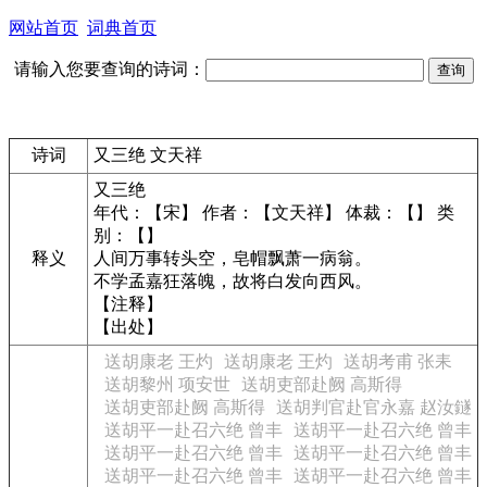
网站首页
词典首页
请输入您要查询的诗词：
诗词
又三绝 文天祥
又三绝
年代：【宋】 作者：【文天祥】 体裁：【】 类
别：【】
释义
人间万事转头空，皂帽飘萧一病翁。
不学孟嘉狂落魄，故将白发向西风。
【注释】
【出处】
送胡康老 王灼
送胡康老 王灼
送胡考甫 张耒
送胡黎州 项安世
送胡吏部赴阙 高斯得
送胡吏部赴阙 高斯得
送胡判官赴官永嘉 赵汝鐩
送胡平一赴召六绝 曾丰
送胡平一赴召六绝 曾丰
送胡平一赴召六绝 曾丰
送胡平一赴召六绝 曾丰
送胡平一赴召六绝 曾丰
送胡平一赴召六绝 曾丰