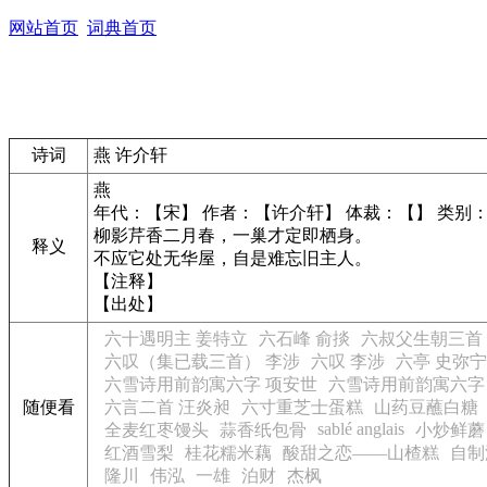
网站首页
词典首页
诗词
燕 许介轩
燕
年代：【宋】 作者：【许介轩】 体裁：【】 类别
柳影芹香二月春，一巢才定即栖身。
释义
不应它处无华屋，自是难忘旧主人。
【注释】
【出处】
六十遇明主 姜特立
六石峰 俞掞
六叔父生朝三首
六叹（集已载三首） 李涉
六叹 李涉
六亭 史弥宁
六雪诗用前韵寓六字 项安世
六雪诗用前韵寓六字
随便看
六言二首 汪炎昶
六寸重芝士蛋糕
山药豆蘸白糖
sablé anglais
全麦红枣馒头
蒜香纸包骨
小炒鲜蘑
红酒雪梨
桂花糯米藕
酸甜之恋——山楂糕
自制
隆川
伟泓
一雄
泊财
杰枫