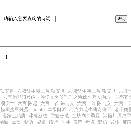
请输入您要查询的诗词：
：【】
 项安世
六叔父生朝三首 项安世
六叔父生朝三首 项安世
六叔
六亭为邵阳登临之胜识其名於千岩之诗稔矣乃 史弥宁
六亭宴
 项安世
六言 陈起
六言二首 陈与义
六言二首 陈与义
六言二首
桂圆蜜豆炖蛋
crumble 苹果酥派
巧克力花生曲奇饼干
老干妈
客家土鸡脚
冰冻荔枝
雪碧苦瓜
红烧肉四季豆
冰糖川贝炖雪
汤圆
玉晗
斐扬
增愉
祜俨
韧泮
贵岗
奇境
盟鸥
昊伟
君