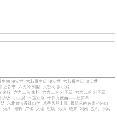
母生朝 项安世
六叔母生日 项安世
六叔母生日 项安世
雪 史弥宁
六无吟 刘黻
六贤祠 张明弼
 来梓
六言二首 来梓
六言二首 刘子翚
六言二首 刘子翚
蛋炒饭
小豆腐
木莲豆腐
干拌方便面——超简单
梨
东北做法香辣肉丝
葱香风琴土豆
最简单的独家小烤肉
霈
炯杰
裕昕
广镔
入读
贺朗
弥织
晓来
利凼
孜剑
乐奚