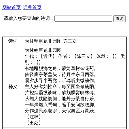
网站首页
词典首页
请输入您要查询的诗词：
诗词
为甘翰臣题非园图 陈三立
为甘翰臣题非园图
年代：【近代】 作者：【陈三立】 体裁：【】 类
别：【】
有地瓯脱海之角，蒙笼草树杂花药。
依径廊亭茅盖头，待月生东日西落。
晨夕步寻半吾党，听鸟听虫微籁作。
释义
主人好客如性命，每至围坐倾觞酌。
抟控烟霞纵谈咏，醉颊飘髯映林薄。
从知大侠隐阛阓，能外形骸自行乐。
十年烽燧点禹甸，缩手安问散腰脚。
分作遗民娱老乡，天假奥区万灵跃。
【注释】
【出处】