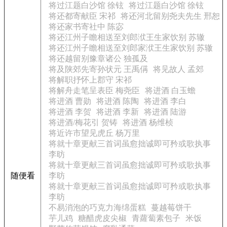
将过江题白沙馆 徐铉
将过江题白沙馆 徐铉
将还都寄献臣 宋祁
将还河北留别尧夫先生 邢恕
将还家书寄社中 陈宓
将还江州子瞻相送至刘郎洑王生家饮别 苏辙
将还江州子瞻相送至刘郎家洑王生家饮别 苏辙
将还越留别豫章诸公 独孤及
将及陕郊先寄孙状元 王禹偁
将见故人 孟郊
将解职抒怀上郡守 宋祁
将解舟走笔呈表臣 梅尧臣
将进酒 白玉蟾
将进酒 曹勋
将进酒 陈陶
将进酒 李白
将进酒 李贺
将进酒 李新
将进酒 陆游
将进酒/梅花引 贺铸
将进酒 杨维桢
将近许市望见虎丘 杨万里
将就十章更献三首词虽愈拙诚即可矜或歌执事
李昉
将就十章更献三首词虽愈拙诚即可矜或歌执事
随便看
李昉
将就十章更献三首词虽愈拙诚即可矜或歌执事
李昉
不易消泡的巧克力海绵蛋糕
蔓越莓饼干
芋儿鸡
糖醋虎皮尖椒
青蘿蔔素包子
米饭