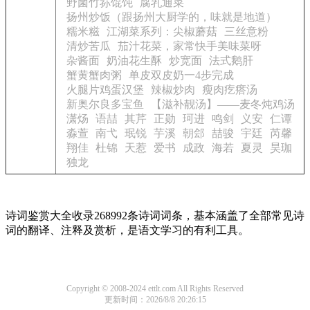
野菌竹荪馄饨
腐乳通菜
扬州炒饭（跟扬州大厨学的，味就是地道）
糯米糍
江湖菜系列：尖椒蘑菇
三丝意粉
清炒苦瓜
茄汁花菜，家常快手美味菜呀
杂酱面
奶油花生酥
炒宽面
法式鹅肝
蟹黄蟹肉粥
单皮双皮奶一4步完成
火腿片鸡蛋汉堡
辣椒炒肉
瘦肉疙瘩汤
新奥尔良多宝鱼
【滋补靓汤】——麦冬炖鸡汤
潇炀
语喆
其芹
正勋
珂进
鸣剑
义安
仁谭
淼萱
南弋
珉锐
芋溪
朝郐
喆骏
宇廷
芮馨
翔佳
杜锦
天惹
爱书
成政
海若
夏灵
昊珈
独龙
诗词鉴赏大全收录268992条诗词词条，基本涵盖了全部常见诗
词的翻译、注释及赏析，是语文学习的有利工具。
Copyright © 2008-2024 ettlt.com All Rights Reserved
更新时间：2026/8/8 20:26:15