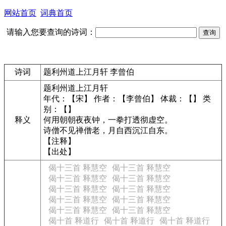
网站首页
词典首页
请输入您要查询的诗词：
诗词
题利州道上江月轩 李曾伯
题利州道上江月轩
年代：【宋】 作者：【李曾伯】 体裁：【】 类
别：【】
释义
何用朝朝夜夜钟，一拳打透彻虚空。
诗僧不见禅僧老，月自西沉江自东。
【注释】
【出处】
偈十三首 释慧空
偈十三首 释慧空
偈十三首 释慧空
偈十三首 释慧空
偈十三首 释慧空
偈十三首 释慧空
偈十三首 释慧空
偈十三首 释慧空
偈十三首 释慧空
偈十三首 释慧空
偈十首 释道行
偈十首 释道行
偈十首 释道行