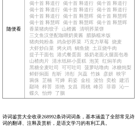
偈十首 释道行
偈十首 释道行
偈十首 释道行
偈十首 释道行
偈十首 释道行
偈十首 释道行
偈十首 释道行
偈十首 释慧晖
偈十首 释慧晖
偈十首 释慧晖
偈十首 释慧晖
偈十首 释慧晖
随便看
香菜猪肉饺子
山楂酱
清明荞菜饼
三文鱼汉堡配咖喱奶黄酱
腊肠糯米饭
猪肉炖粉条
鸡杂炒荞菜
巧克力草莓
烧麦
大虾炒白菜
烤火鸡
鲷鱼烧
土豆烧牛肉
提子干面包
港式餐蛋面
炼奶老面火腿面包卷
山楂肉片
清水纸杯小蛋糕
泡芙
红焖羊肉
黑糖全麦吐司
可可吐司
菠萝咕噜肉
冰糖炖梨
鲜虾焖面
彤昕
沛彤
兴蕊
竹姝
彦妍
映宇
琬侏
芷楠
可婵
莉姿
金桂
浚怡
奕桧
建滔
鄢琦
梓菩
崇艳
女昌
雨桃
峰芬
菲蓉
沁一
蝶久
怡烨
了胭
诗词鉴赏大全收录268992条诗词词条，基本涵盖了全部常见诗
词的翻译、注释及赏析，是语文学习的有利工具。