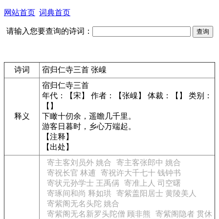
网站首页
词典首页
请输入您要查询的诗词：
诗词
宿归仁寺三首 张嵲
宿归仁寺三首
年代：【宋】 作者：【张嵲】 体裁：【】 类别：
【】
释义
下瞰十仞余，遥瞻几千里。
游客日暮时，乡心万端起。
【注释】
【出处】
寄主客刘员外 姚合
寄主客张郎中 姚合
寄祝长官 林逋
寄祝许大千七十 钱钟书
寄状元孙学士 王禹偁
寄准上人 司空曙
寄琢间和尚 释如珙
寄紫盖阳居士 黄陵美人
寄紫阁无名头陀 姚合
寄紫阁无名新罗头陀僧 顾非熊
寄紫阁隐者 贯休