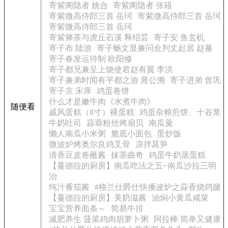
寄紫阁隐者 姚合
寄紫阁隐者 张籍
寄紫微高侍郎三首 岳珂
寄紫微高侍郎三首 岳珂
寄紫微高侍郎三首 岳珂
寄紫箨茶与虎丘石溪 释绍昙
寄子安 鱼玄机
寄子布 陆游
寄子畅文显兼问佥判丈起居 赵蕃
寄子春发运待制 欧阳修
寄子都兄兼呈上饶使君赵有翼 李洪
寄子兼弟时闻有平都之游 晁公溯
寄子进弟 曾巩
寄子京 宋庠
鸡蛋卷饼
什么才是嫩牛肉《水煮牛肉》
随便看
戚风蛋糕（8寸）裸蛋糕
鸡蛋杂粮煎饼、十谷浆
牛奶吐司
蒜蓉粉丝烤扇贝
南瓜羹
懒人南瓜小米粥
脆底小面包
蛋炒饭
微波炉烤奥尔良鸡叉骨
凉拌莴笋
清香豆皮卷蘸酱
抹茶曲奇
鸡蛋牛奶蒸蛋糕
【蔓德拉的厨房】南瓜吃法之五~南瓜沙拉三明
治
纯汁番茄酱
#格兰仕爵仕快播波炉之蒜香烧鸡腿
【蔓德拉的厨房】美奶滋酱
油焖小黄瓜咸菜
宝宝营养面条～
简易牛排
减肥养生 菠菜鸡肉胡萝卜粥
阿拉棒 简单又健康