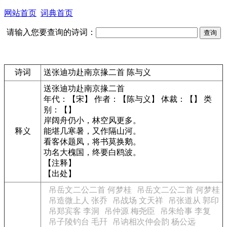
网站首页
词典首页
请输入您要查询的诗词：
诗词
送张迪功赴南京掾二首 陈与义
送张迪功赴南京掾二首
年代：【宋】 作者：【陈与义】 体裁：【】 类
别：【】
岸阔舟仍小，林空风更多。
释义
能堪几寒暑，又作隔山河。
看客休题凤，将书莫换鹅。
功名大槐国，终要白鸥波。
【注释】
【出处】
吊岳文二公二首 何梦桂
吊岳文二公二首 何梦桂
吊造微上人 张乔
吊战场 文天祥
吊张道从 郭印
吊郑宾客 李洞
吊仲源 梅尧臣
吊朱给事 李复
吊子陵钓台 毛幵
吊讷相次仲会韵 杨公远