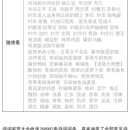
吊讷相次仲会韵 杨公远
吊汨罗 齐己
吊祢正平 王炎
吊黥卒 周文璞
钓鳖石 苏舜元
钓车道人远来再以前韵赠之 李石
钓车 陆龟蒙
钓车 徐夤
钓池口阻风，迷失港道 范成大
钓船笛/好事近 张辑
钓船归/添声杨柳枝 贺铸
钓竿 沈约
钓竿 文同
钓竿行 曹勋
钓竿行 曹丕
煮汤面
椒盐虾
炖草鸡蛋
爆炒乌贼
随便看
简易版法国可丽饼
超简单的小吃：五香豆干花生
豪华版蛋炒饭
凉拌黄瓜
简易版鸡蛋灌饼
香蕉牛奶热饮
爆炒鸭旽
芝麻酱花卷
酱锅鱼
【清蒸大闸蟹】
酸辣粉
青菜鸡蛋面
翡翠白菜萝卜饺
香草曲奇
什锦炒饭
黑胡椒牛柳mc
绝美烤地瓜
营养美味海鲜粥
豆鼓鲮鱼油麦菜
黄花菜炒鸡蛋
柠檬蜂蜜茶
维和
芸宁
海亘
魏翔
咨铮
泳旗
仁东
悦波
苏南
良俊
璟琳
苠胜
瑞临
奇艳
翰然
韵舟
资华
远名
汶柄
裘生
顾豪
观航
嘉柏
圳洋
溪莎
诗词鉴赏大全收录268992条诗词词条，基本涵盖了全部常见诗