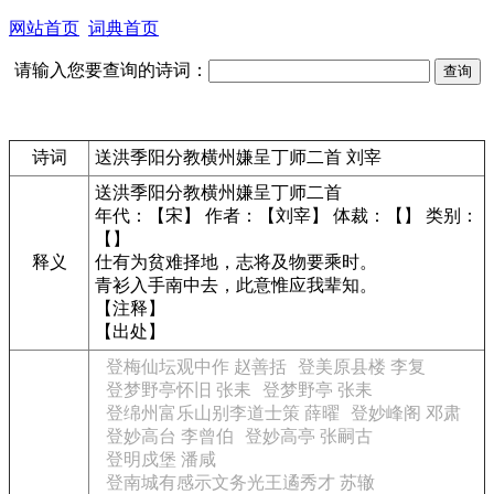
网站首页
词典首页
请输入您要查询的诗词：
诗词
送洪季阳分教横州嫌呈丁师二首 刘宰
送洪季阳分教横州嫌呈丁师二首
年代：【宋】 作者：【刘宰】 体裁：【】 类别：
【】
释义
仕有为贫难择地，志将及物要乘时。
青衫入手南中去，此意惟应我辈知。
【注释】
【出处】
登梅仙坛观中作 赵善括
登美原县楼 李复
登梦野亭怀旧 张耒
登梦野亭 张耒
登绵州富乐山别李道士策 薛曜
登妙峰阁 邓肃
登妙高台 李曾伯
登妙高亭 张嗣古
登明戍堡 潘咸
登南城有感示文务光王遹秀才 苏辙