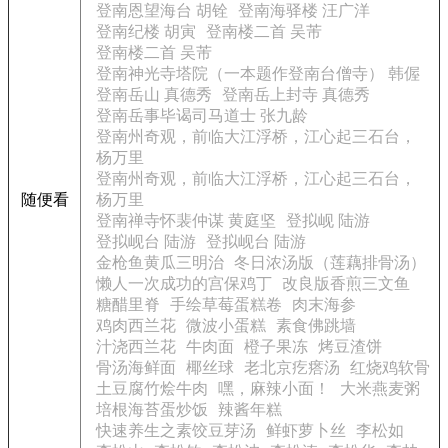
登南恩望海台 胡铨
登南海驿楼 汪广洋
登南纪楼 胡寅
登南楼二首 吴芾
登南楼二首 吴芾
登南神光寺塔院（一本题作登南台僧寺） 韩偓
登南岳山 真德秀
登南岳上封寺 真德秀
登南岳事毕谒司马道士 张九龄
登南州奇观，前临大江浮桥，江心起三石台，
杨万里
登南州奇观，前临大江浮桥，江心起三石台，
随便看
杨万里
登南禅寺怀裴仲谋 黄庭坚
登拟岘 陆游
登拟岘台 陆游
登拟岘台 陆游
金枪鱼黄瓜三明治
冬日浓汤版（莲藕排骨汤）
懒人一次成功的宫保鸡丁
改良版香煎三文鱼
糖醋里脊
手绘草莓蛋糕卷
肉末海参
鸡肉西兰花
微波小蛋糕
素食佛跳墙
汁浇西兰花
牛肉面
橙子果冻
烤豆渣饼
骨汤海鲜面
椰丝球
老北京疙瘩汤
红烧鸡软骨
土豆腐竹烩牛肉
嘿，麻辣小面！
大米燕麦粥
培根海苔蛋炒饭
辣酱年糕
快速养生之素饺豆芽汤
鲜虾萝卜丝
李松如