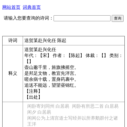
网站首页
词典首页
请输入您要查询的诗词：
诗词
送贺某赴兴化任 陈起
送贺某赴兴化任
年代：【宋】 作者：【陈起】 体裁：【】 类别：
【】
壶山邈千里，旌旗拂摇空。
释义
是邦足文物，教宜先泮宫。
嗟余病十载，置身药裹中。
追送不能远，望望昼锦红。
【注释】
【出处】
闲卧寄刘同州 白居易
闲卧有所思二首 白居易
闲夕 白居易
闲闲公为上清宫道士写经并以所养鹅群付之诸
王洋