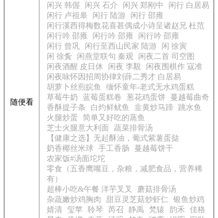
闲兴 韩偓
闲兴 石介
闲兴 郑刚中
闲行 白居易
闲行 卢祖皋
闲行 陆游
闲行 邵雍
闲行溪西得梅数花喜甚偶成小诗呈诸赵兄 杜范
闲行吟 邵雍
闲行吟 邵雍
闲行吟 邵雍
闲行 曾巩
闲行至西山民家 陆游
闲 徐寅
闲 徐夤
闲燕堂联句 秦观
闲夜二首 司空图
闲夜酒醒 皮日休
闲夜 李覯
闲夜围棋作 寇准
闲夜咏怀因招周协律刘薛二秀才 白居易
胡萝卜丝煎皖鱼
缅怀童年-老式无水鸡蛋糕
草莓牛奶
蓝莓蛋糕卷
葱花鸡蛋饼
蔓越莓曲奇
随便看
香酥提子条
白灼鲜鱿鱼
韭黄炒马蹄
跳水鱼
火腿炒蛋
简单又好吃的蒸鱼
芝士火腿意大利面
蔬菜排骨汤
【健康之选】无起酥油，葡式紫薯蛋挞
奶香椰丝米球
手工香肠
蔓越莓饼干
农家饭#汤面坨坨
零食（五香鹰嘴豆，杂粮，减肥食品，营养稀
有）
超棒小吃&午餐 洋芋叉叉
蘑菇排骨汤
杂蔬嫩炒鸡胸肉
甜豆灵芝菇炒虾仁
银鱼炒鸡
婧清
玺苹
聆琴
芮召
静禹
梵辕
韵禾
佳格