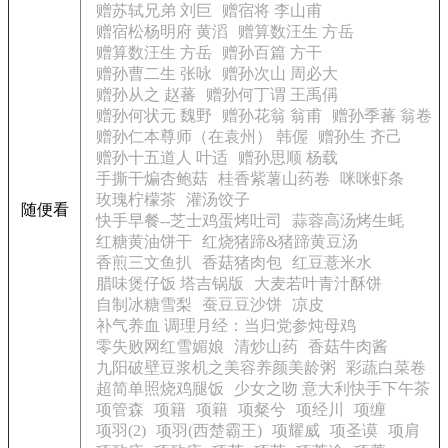
赠苏轼兄弟 刘巨
赠宿将 李山甫
赠宿松杨明府 黄滔
赠算数汪生 方岳
赠算数汪生 方岳
赠孙百篇 方干
赠孙曹二生 张咏
赠孙次山 周必大
赠孙从之 赵蕃
赠孙何丁谓 王禹偁
赠孙何状元 魏野
赠孙花翁 翁甫
赠孙季蕃 翁卷
赠孙仁本尊师（在袁州） 韩偓
赠孙生 齐己
赠孙十五道人 叶适
赠孙思顺 杨载
手撕干煸杏鲍菇
桂香紫薯山药卷
咪咪虾条
玫瑰柠檬茶
灌汤饺子
随便看
快手早餐--芝士鸡蛋烤吐司
蒜蓉高汤烤生蚝
红糖黄油饼干
红烧猪蹄&猪蹄黄豆汤
香煎三文鱼扒
香菇猪肉包
红豆薏米水
腊味煲仔饭 塔吉锅版
大麦若叶青汁酥饼
自制冰糖雪梨
蚕豆豆沙饼
凉皮
补气养血 调理月经：当归党参炖母鸡
零失败网红雪媚娘
清炒山药
香菇牛肉酱
九阳破壁豆浆机之美容养颜美龄粥
彩蔬白菜卷
超简单照烧鸡腿饭
少女之吻 意大利快手下午茶
项管森
项籍
项籍
项粲兮
项经川
项缠
项羽(2)
项羽(西楚霸王)
项耀威
项圣谟
项肩