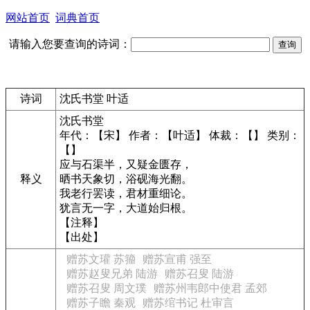
网站首页
词典首页
请输入您要查询的诗词：
诗词
沈氏书堂 叶适
沈氏书堂
年代：【宋】 作者：【叶适】 体裁：【】 类别：
【】
应与石渠半，又疑金匮存，
释义
晒书天象切，浴砚海光翻。
我老行罢读，君材重细论。
犹言无一字，大道始归根。
【注释】
【出处】
赠苏文瓘 苏籀
赠苏宣甫 强至
赠苏赵叟兄弟 陆游
赠苏召叟 陆游
赠苏召叟 周文璞
赠苏州韦郎中使君 孟郊
赠苏子瞻 秦观
赠苏绾书记 杜审言