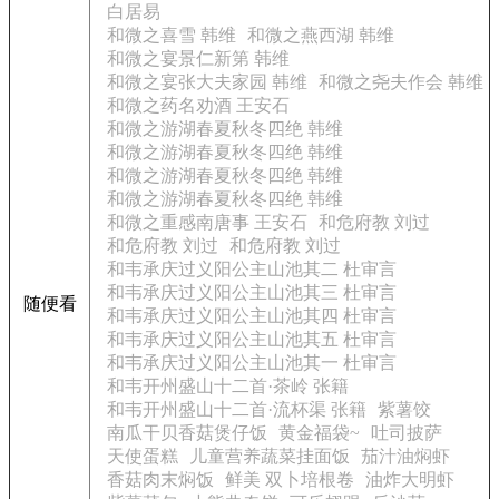
白居易
和微之喜雪 韩维
和微之燕西湖 韩维
和微之宴景仁新第 韩维
和微之宴张大夫家园 韩维
和微之尧夫作会 韩维
和微之药名劝酒 王安石
和微之游湖春夏秋冬四绝 韩维
和微之游湖春夏秋冬四绝 韩维
和微之游湖春夏秋冬四绝 韩维
和微之游湖春夏秋冬四绝 韩维
和微之重感南唐事 王安石
和危府教 刘过
和危府教 刘过
和危府教 刘过
和韦承庆过义阳公主山池其二 杜审言
和韦承庆过义阳公主山池其三 杜审言
随便看
和韦承庆过义阳公主山池其四 杜审言
和韦承庆过义阳公主山池其五 杜审言
和韦承庆过义阳公主山池其一 杜审言
和韦开州盛山十二首·茶岭 张籍
和韦开州盛山十二首·流杯渠 张籍
紫薯饺
南瓜干贝香菇煲仔饭
黄金福袋~
吐司披萨
天使蛋糕
儿童营养蔬菜挂面饭
茄汁油焖虾
香菇肉末焖饭
鲜美 双卜培根卷
油炸大明虾