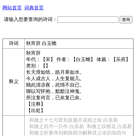
网站首页
词典首页
请输入您要查询的诗词：
诗词
秋宵辞 白玉蟾
秋宵辞
年代：【宋】 作者：【白玉蟾】 体裁：【乐府】
类别：【】
长天滑如纸，皓月寒如水。
今人成古人，人生复能几。
释义
顾此清凉夜，此情不自已。
聊以写怀抱，黯黯泣神鬼。
所泣复何言，已矣复已矣。
【注释】
【出处】
和微之十七与君别及胧月花枝之咏 白居易
和微之四月一日作 白居易
和微之叹槿花 白居易
和微之听妻弹别鹤操因为解释其义依韵加四句