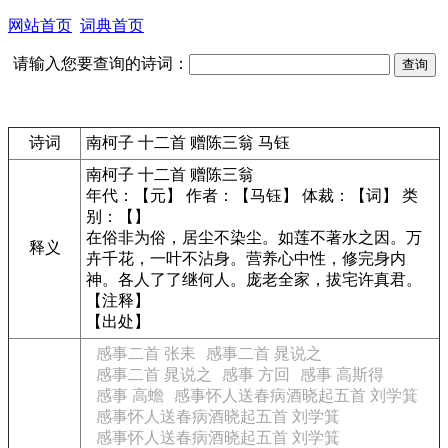
网站首页
词典首页
请输入您要查询的诗词：
诗词
南柯子 十二首 赠陈三翁 马钰
南柯子 十二首 赠陈三翁
年代：【元】 作者：【马钰】 体裁：【词】 类
别：【】
在俗非为俗，居尘不染尘。如莲不著水之因。万
释义
卉千花，一叶不沾身。营养心中性，修完身内
神。各人了了继何人。庞老全家，拔宅许真君。
【注释】
【出处】
感事二首 张耒
感事二首 晁说之
感事二首 晁说之
感事 方回
感事 高斯得
感事 高蟾
感事怀人送春病酒晓起五首 刘学箕
感事怀人送春病酒晓起五首 刘学箕
感事怀人送春病酒晓起五首 刘学箕